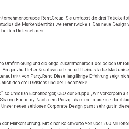
Unternehmensgruppe Rent.Group. Sie umfasst die drei Tätigkeitsf
tudios die Markenidentität weiterentwickelt. Das neue Design ve
r beiden Unternehmen.
he Umfirmierung und die enge Zusammenarbeit der beiden Unter
Ein ganzheitlicher Kreativansatz schafft eine starke Markeniden
nauftritt von Party.Rent. Diese langjährige Erfahrung zeigt sich
auch den drei Divisions und der Dachmarke.
“, so Christian Eichenberger, CEO der Gruppe. „Wir verkörpern 
Sharing Economy. Nach dem Prinzip share.me, reuse.me durchlauf
Unser neues zeitloses Corporate Design passt sehr gut in diese
der Markenführung. Mit einer Reichweite von über 300 Millione