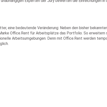
e unabhängigen Experten der Jury bewerten die Einreichungen in 
tter, eine bedeutende Veränderung: Neben den bisher bekannten 
ke Office.Rent für Arbeitsplätze das Portfolio. So erweitern 
sionelle Arbeitsumgebungen. Denn mit Office.Rent werden temp
lich.