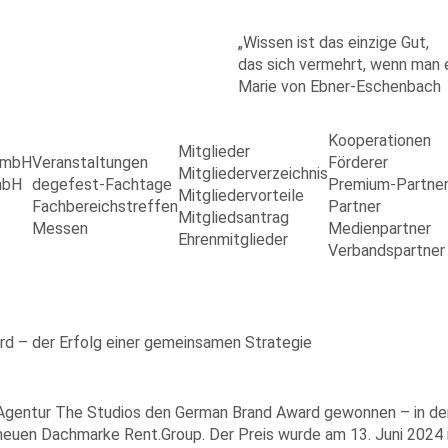
„Wissen ist das einzige Gut,
das sich vermehrt, wenn man es
Marie von Ebner-Eschenbach
Kooperationen
Mitglieder
 GmbH
Veranstaltungen
Förderer
Mitgliederverzeichnis
mbH
degefest-Fachtage
Premium-Partne
Mitgliedervorteile
Fachbereichstreffen
Partner
Mitgliedsantrag
Messen
Medienpartner
Ehrenmitglieder
Verbandspartner
d – der Erfolg einer gemeinsamen Strategie
Agentur The Studios den German Brand Award gewonnen – in der K
euen Dachmarke Rent.Group. Der Preis wurde am 13. Juni 2024 in