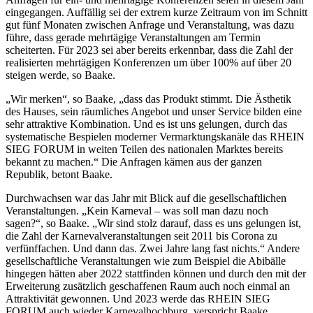
eingegangen. Auffällig sei der extrem kurze Zeitraum von im Schnitt
gut fünf Monaten zwischen Anfrage und Veranstaltung, was dazu
führe, dass gerade mehrtägige Veranstaltungen am Termin
scheiterten. Für 2023 sei aber bereits erkennbar, dass die Zahl der
realisierten mehrtägigen Konferenzen um über 100% auf über 20
steigen werde, so Baake.
„Wir merken“, so Baake, „dass das Produkt stimmt. Die Ästhetik
des Hauses, sein räumliches Angebot und unser Service bilden eine
sehr attraktive Kombination. Und es ist uns gelungen, durch das
systematische Bespielen moderner Vermarktungskanäle das RHEIN
SIEG FORUM in weiten Teilen des nationalen Marktes bereits
bekannt zu machen.“ Die Anfragen kämen aus der ganzen
Republik, betont Baake.
Durchwachsen war das Jahr mit Blick auf die gesellschaftlichen
Veranstaltungen. „Kein Karneval – was soll man dazu noch
sagen?“, so Baake. „Wir sind stolz darauf, dass es uns gelungen ist,
die Zahl der Karnevalveranstaltungen seit 2011 bis Corona zu
verfünffachen. Und dann das. Zwei Jahre lang fast nichts.“ Andere
gesellschaftliche Veranstaltungen wie zum Beispiel die Abibälle
hingegen hätten aber 2022 stattfinden können und durch den mit der
Erweiterung zusätzlich geschaffenen Raum auch noch einmal an
Attraktivität gewonnen. Und 2023 werde das RHEIN SIEG
FORUM auch wieder Karnevalhochburg, verspricht Baake.