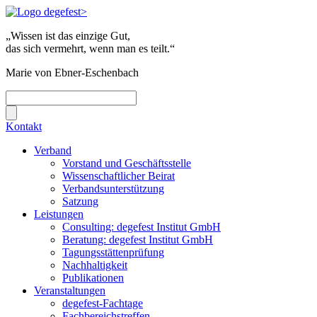
„Wissen ist das einzige Gut,
das sich vermehrt, wenn man es teilt.“
Marie von Ebner-Eschenbach
Kontakt
Verband
Vorstand und Geschäftsstelle
Wissenschaftlicher Beirat
Verbandsunterstützung
Satzung
Leistungen
Consulting: degefest Institut GmbH
Beratung: degefest Institut GmbH
Tagungsstättenprüfung
Nachhaltigkeit
Publikationen
Veranstaltungen
degefest-Fachtage
Fachbereichstreffen