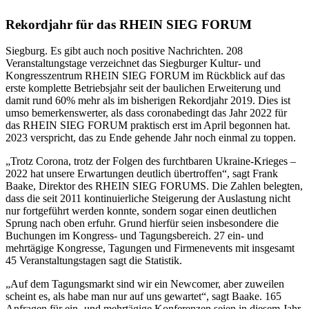
Rekordjahr für das RHEIN SIEG FORUM
Siegburg. Es gibt auch noch positive Nachrichten. 208
Veranstaltungstage verzeichnet das Siegburger Kultur- und
Kongresszentrum RHEIN SIEG FORUM im Rückblick auf das
erste komplette Betriebsjahr seit der baulichen Erweiterung und
damit rund 60% mehr als im bisherigen Rekordjahr 2019. Dies ist
umso bemerkenswerter, als dass coronabedingt das Jahr 2022 für
das RHEIN SIEG FORUM praktisch erst im April begonnen hat.
2023 verspricht, das zu Ende gehende Jahr noch einmal zu toppen.
„Trotz Corona, trotz der Folgen des furchtbaren Ukraine-Krieges –
2022 hat unsere Erwartungen deutlich übertroffen“, sagt Frank
Baake, Direktor des RHEIN SIEG FORUMS. Die Zahlen belegten,
dass die seit 2011 kontinuierliche Steigerung der Auslastung nicht
nur fortgeführt werden konnte, sondern sogar einen deutlichen
Sprung nach oben erfuhr. Grund hierfür seien insbesondere die
Buchungen im Kongress- und Tagungsbereich. 27 ein- und
mehrtägige Kongresse, Tagungen und Firmenevents mit insgesamt
45 Veranstaltungstagen sagt die Statistik.
„Auf dem Tagungsmarkt sind wir ein Newcomer, aber zuweilen
scheint es, als habe man nur auf uns gewartet“, sagt Baake. 165
Anfragen für ein- und mehrtägige Konferenzen seien in diesem Jahr