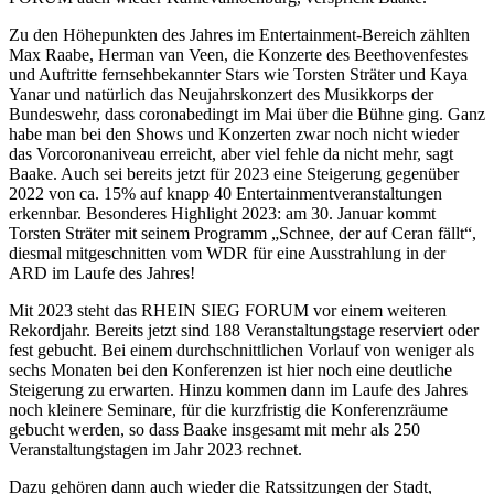
Zu den Höhepunkten des Jahres im Entertainment-Bereich zählten
Max Raabe, Herman van Veen, die Konzerte des Beethovenfestes
und Auftritte fernsehbekannter Stars wie Torsten Sträter und Kaya
Yanar und natürlich das Neujahrskonzert des Musikkorps der
Bundeswehr, dass coronabedingt im Mai über die Bühne ging. Ganz
habe man bei den Shows und Konzerten zwar noch nicht wieder
das Vorcoronaniveau erreicht, aber viel fehle da nicht mehr, sagt
Baake. Auch sei bereits jetzt für 2023 eine Steigerung gegenüber
2022 von ca. 15% auf knapp 40 Entertainmentveranstaltungen
erkennbar. Besonderes Highlight 2023: am 30. Januar kommt
Torsten Sträter mit seinem Programm „Schnee, der auf Ceran fällt“,
diesmal mitgeschnitten vom WDR für eine Ausstrahlung in der
ARD im Laufe des Jahres!
Mit 2023 steht das RHEIN SIEG FORUM vor einem weiteren
Rekordjahr. Bereits jetzt sind 188 Veranstaltungstage reserviert oder
fest gebucht. Bei einem durchschnittlichen Vorlauf von weniger als
sechs Monaten bei den Konferenzen ist hier noch eine deutliche
Steigerung zu erwarten. Hinzu kommen dann im Laufe des Jahres
noch kleinere Seminare, für die kurzfristig die Konferenzräume
gebucht werden, so dass Baake insgesamt mit mehr als 250
Veranstaltungstagen im Jahr 2023 rechnet.
Dazu gehören dann auch wieder die Ratssitzungen der Stadt,