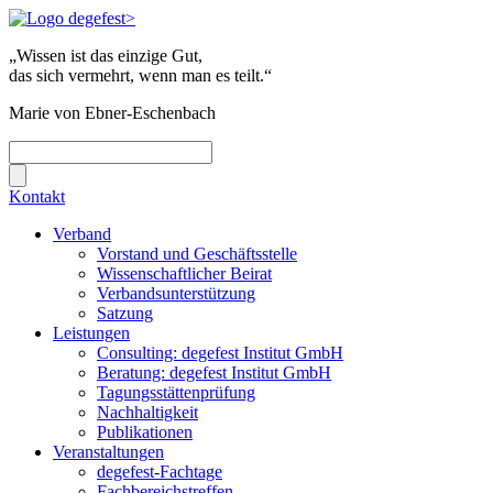
„Wissen ist das einzige Gut,
das sich vermehrt, wenn man es teilt.“
Marie von Ebner-Eschenbach
Kontakt
Verband
Vorstand und Geschäftsstelle
Wissenschaftlicher Beirat
Verbandsunterstützung
Satzung
Leistungen
Consulting: degefest Institut GmbH
Beratung: degefest Institut GmbH
Tagungsstättenprüfung
Nachhaltigkeit
Publikationen
Veranstaltungen
degefest-Fachtage
Fachbereichstreffen