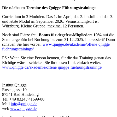
Die nächsten Termine des Qnigge Führungstrainings:
Curriculum in 3 Modulen. Das 1. im April, das 2. im Juli und das 3.
und letzte Modul im September 2026. Veranstaltungsort ist
Würzburg. Kleine Gruppe, maximal 12 Personen.
Noch sind Plätze frei.
Bonus für degefest-Mitglieder: 10%
auf die
Seminargebühr bei Buchung bis zum 31.12.2025. Interessiert? Dann
schauen Sie hier vorbei:
www.qnigge.de/akademie/offene-qnigge-
fuehrungstrainings/
PS.: Wenn Sie eine Person kennen, für die das Training genau das
Richtige wäre – schicken Sie ihr diesen Link einfach weiter.
www.qnigge.de/akademie/offene-qnigge-fuehrungstrainings/
Institut Qnigge
Rosengasse 10
87541 Bad Hindelang
Tel. +49 8324 / 41699-80
Mail
info@qnigge.de
web
www.qnigge.de