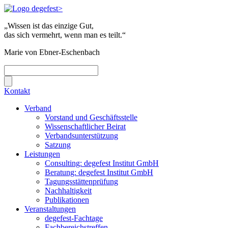
„Wissen ist das einzige Gut,
das sich vermehrt, wenn man es teilt.“
Marie von Ebner-Eschenbach
Kontakt
Verband
Vorstand und Geschäftsstelle
Wissenschaftlicher Beirat
Verbandsunterstützung
Satzung
Leistungen
Consulting: degefest Institut GmbH
Beratung: degefest Institut GmbH
Tagungsstättenprüfung
Nachhaltigkeit
Publikationen
Veranstaltungen
degefest-Fachtage
Fachbereichstreffen