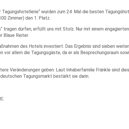
er Tagungshotellerie“ wurden zum 24. Mal die besten Tagungsho
100 Zimmer) den 1. Platz.
 tragen dürfen, erfüllt uns mit Stolz. Nur mit einem engagierten
r Blaue Reiter.
maßnahmen des Hotels investiert. Das Ergebnis sind sieben wei
en vor allem die Tagungsgäste, da er als Besprechungsraum sow
re Veränderungen geben. Laut Inhaberfamilie Fränkle sind diese I
 deutschen Tagungsmarkt bestärkt sie darin.
r:
itung