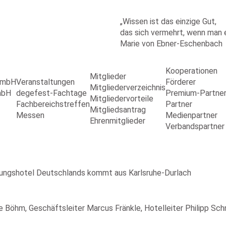
„Wissen ist das einzige Gut,
das sich vermehrt, wenn man es
Marie von Ebner-Eschenbach
Kooperationen
Mitglieder
 GmbH
Veranstaltungen
Förderer
Mitgliederverzeichnis
mbH
degefest-Fachtage
Premium-Partne
Mitgliedervorteile
Fachbereichstreffen
Partner
Mitgliedsantrag
Messen
Medienpartner
Ehrenmitglieder
Verbandspartner
gungshotel Deutschlands kommt aus Karlsruhe-Durlach
ke Böhm, Geschäftsleiter Marcus Fränkle, Hotelleiter Philipp Sch