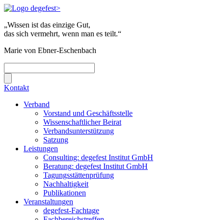
„Wissen ist das einzige Gut,
das sich vermehrt, wenn man es teilt.“
Marie von Ebner-Eschenbach
Kontakt
Verband
Vorstand und Geschäftsstelle
Wissenschaftlicher Beirat
Verbandsunterstützung
Satzung
Leistungen
Consulting: degefest Institut GmbH
Beratung: degefest Institut GmbH
Tagungsstättenprüfung
Nachhaltigkeit
Publikationen
Veranstaltungen
degefest-Fachtage
Fachbereichstreffen