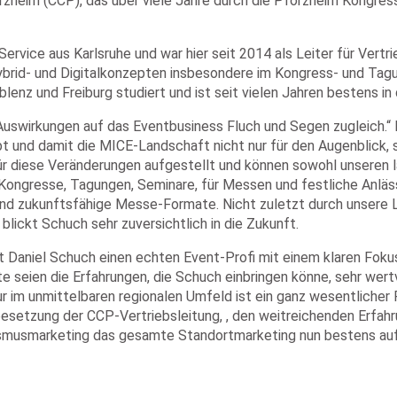
rzheim (CCP), das über viele Jahre durch die Pforzheim Kongre
vice aus Karlsruhe und war hier seit 2014 als Leiter für Vertr
rid- und Digitalkonzepten insbesondere im Kongress- und Tagu
lenz und Freiburg studiert und ist seit vielen Jahren bestens i
 Auswirkungen auf das Eventbusiness Fluch und Segen zugleich.“ 
ibt und damit die MICE-Landschaft nicht nur für den Augenblick,
ür diese Veränderungen aufgestellt und können sowohl unseren 
ür Kongresse, Tagungen, Seminare, für Messen und festliche Anlä
und zukunftsfähige Messe-Formate. Nicht zuletzt durch unsere L
blickt Schuch sehr zuversichtlich in die Zukunft.
mit Daniel Schuch einen echten Event-Profi mit einem klaren Foku
e seien die Erfahrungen, die Schuch einbringen könne, sehr wert
im unmittelbaren regionalen Umfeld ist ein ganz wesentlicher F
besetzung der CCP-Vertriebsleitung, , den weitreichenden Erf
ismusmarketing das gesamte Standortmarketing nun bestens auf