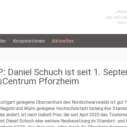
„Wisse
das sich ve
Marie
der
Kooperationen
Aktuelles
: Daniel Schuch ist seit 1. Sep
ssCentrum Pforzheim
Stuttgart gelegene Oberzentrum des Nordschwarzwalds ist gut f
z, Nagold und Würm gelegene Hochschulstadt bislang ihre Stand
as ändert, ist nach Isabell Prior, die seit April 2020 das Touri
t Daniel Schuch eine weitere Neubesetzung im Standort- und Ko