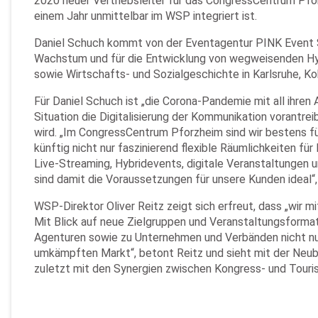
2020 neuer Vertriebsleiter für das CongressCentrum Pfo
einem Jahr unmittelbar im WSP integriert ist.
Daniel Schuch kommt von der Eventagentur PINK Event Ser
Wachstum und für die Entwicklung von wegweisenden Hyb
sowie Wirtschafts- und Sozialgeschichte in Karlsruhe, Kob
Für Daniel Schuch ist „die Corona-Pandemie mit all ihren
Situation die Digitalisierung der Kommunikation vorantre
wird. „Im CongressCentrum Pforzheim sind wir bestens f
künftig nicht nur faszinierend flexible Räumlichkeiten f
Live-Streaming, Hybridevents, digitale Veranstaltungen 
sind damit die Voraussetzungen für unsere Kunden ideal“, 
WSP-Direktor Oliver Reitz zeigt sich erfreut, dass „wir 
Mit Blick auf neue Zielgruppen und Veranstaltungsformat
Agenturen sowie zu Unternehmen und Verbänden nicht nur 
umkämpften Markt“, betont Reitz und sieht mit der Neu
zuletzt mit den Synergien zwischen Kongress- und Tour