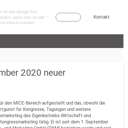
n ist das einzige Gut,
Kontakt
rmehrt, wenn man es teilt.“
 von Ebner-Eschenbach
tember 2020 neuer
ür den MICE-Bereich aufgestellt und das, obwohl die
ortgunst für Kongresse, Tagungen und weitere
smusmarketing des Eigenbetriebs Wirtschaft und
ngressmarketing tätig. Er ist seit dem 1. September