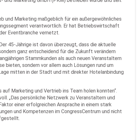
ss- und Marketing GmbH (PKM) betrieben wurde und seit
ieb und Marketing maßgeblich für ein außergewöhnliches
ngssegment verantwortlich. Er hat Betriebswirtschaft
n der Eventbranche vernetzt.
Der 45-Jährige ist davon überzeugt, dass die aktuelle
 sondern ganz entscheidend für die Zukunft verändern
langjährigen Stammkunden als auch neuen Veranstaltern
sse bieten, sondern vor allem auch Lösungen rund um
age mitten in der Stadt und mit direkter Hotelanbindung
s auf Marketing und Vertrieb ins Team holen konnten“.
voll. „Das persönliche Netzwerk zu Veranstaltern und
aktor einer erfolgreichen Ansprache in einem stark
ahrungen und Kompetenzen im CongressCentrum und nicht
gestellt.