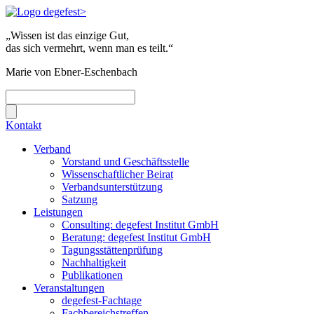
„Wissen ist das einzige Gut,
das sich vermehrt, wenn man es teilt.“
Marie von Ebner-Eschenbach
Kontakt
Verband
Vorstand und Geschäftsstelle
Wissenschaftlicher Beirat
Verbandsunterstützung
Satzung
Leistungen
Consulting: degefest Institut GmbH
Beratung: degefest Institut GmbH
Tagungsstättenprüfung
Nachhaltigkeit
Publikationen
Veranstaltungen
degefest-Fachtage
Fachbereichstreffen