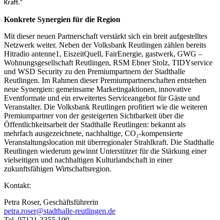
Kraft.“
Konkrete Synergien für die Region
Mit dieser neuen Partnerschaft verstärkt sich ein breit aufgestelltes
Netzwerk weiter. Neben der Volksbank Reutlingen zählen bereits
Hitradio antenne1, EiszeitQuell, FairEnergie, gastwerk, GWG –
Wohnungsgesellschaft Reutlingen, RSM Ebner Stolz, TIDYservice
und WSD Security zu den Premiumpartnern der Stadthalle
Reutlingen. Im Rahmen dieser Premiumpartnerschaften entstehen
neue Synergien: gemeinsame Marketingaktionen, innovative
Eventformate und ein erweitertes Serviceangebot für Gäste und
Veranstalter. Die Volksbank Reutlingen profitiert wie die weiteren
Premiumpartner von der gesteigerten Sichtbarkeit über die
Öffentlichkeitsarbeit der Stadthalle Reutlingen: bekannt als
mehrfach ausgezeichnete, nachhaltige, CO₂-kompensierte
Veranstaltungslocation mit überregionaler Strahlkraft. Die Stadthalle
Reutlingen wiederum gewinnt Unterstützer für die Stärkung einer
vielseitigen und nachhaltigen Kulturlandschaft in einer
zukunftsfähigen Wirtschaftsregion.
Kontakt:
Petra Roser, Geschäftsführerin
petra.roser@stadthalle-reutlingen.de
Tel. 07121-3355 100