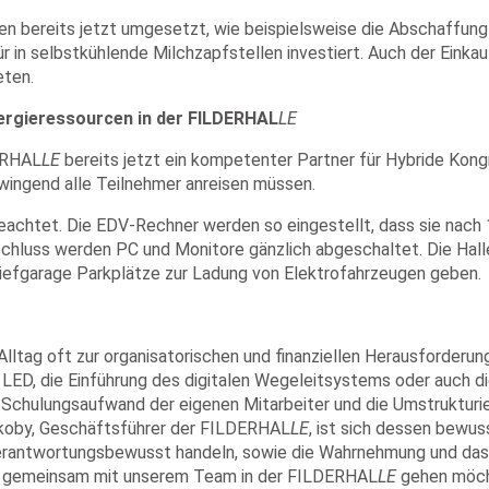
 bereits jetzt umgesetzt, wie beispielsweise die Abschaffung 
 in selbstkühlende Milchzapfstellen investiert. Auch der Einkauf
eten.
ergieressourcen in der
FILDERHAL
LE
ERHAL
LE
bereits jetzt ein kompetenter Partner für Hybride Ko
wingend alle Teilnehmer anreisen müssen.
eachtet. Die EDV-Rechner werden so eingestellt, dass sie nac
schluss werden PC und Monitore gänzlich abgeschaltet. Die Hal
 Tiefgarage Parkplätze zur Ladung von Elektrofahrzeugen geben.
Alltag oft zur organisatorischen und finanziellen Herausforder
 LED, die Einführung des digitalen Wegeleitsystems oder auch 
Schulungsaufwand der eigenen Mitarbeiter und die Umstrukturie
akoby, Geschäftsführer der FILDERHAL
LE
, ist sich dessen bewuss
 verantwortungsbewusst handeln, sowie die Wahrnehmung und das
 wir gemeinsam mit unserem Team in der FILDERHAL
LE
gehen möch