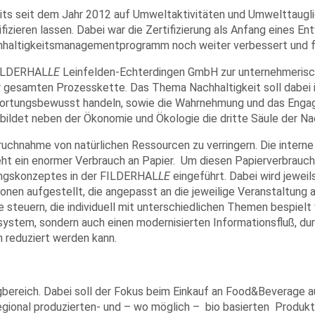
its seit dem Jahr 2012 auf Umweltaktivitäten und Umwelttauglic
tifizieren lassen. Dabei war die Zertifizierung als Anfang eines
chhaltigkeitsmanagementprogramm noch weiter verbessert und f
 FILDERHAL
LE
Leinfelden-Echterdingen GmbH zur unternehmerisch
r gesamten Prozesskette. Das Thema Nachhaltigkeit soll dabei 
ortungsbewusst handeln, sowie die Wahrnehmung und das Engage
 bildet neben der Ökonomie und Ökologie die dritte Säule der Nac
spruchnahme von natürlichen Ressourcen zu verringern. Die inte
ht ein enormer Verbrauch an Papier. Um diesen Papierverbrauch 
rungskonzeptes in der FILDERHAL
LE
eingeführt. Dabei wird jeweil
ionen aufgestellt, die angepasst an die jeweilige Veranstaltung 
ore steuern, die individuell mit unterschiedlichen Themen bespi
system, sondern auch einen modernisierten Informationsfluß, d
 reduziert werden kann.
gbereich. Dabei soll der Fokus beim Einkauf an Food&Beverage a
regional produzierten- und – wo möglich – bio basierten Produk