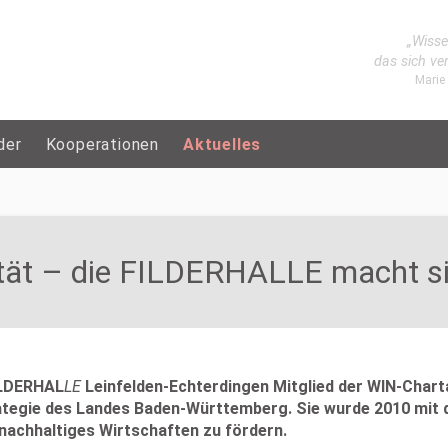
„Wisse
das sich ve
Marie
der
Kooperationen
Aktuelles
ität – die FILDERHALLE macht sic
FILDERHAL
LE
Leinfelden-Echterdingen Mitglied der WIN-Charta.
strategie des Landes Baden-Württemberg. Sie wurde 2010 mit 
nachhaltiges Wirtschaften zu fördern.