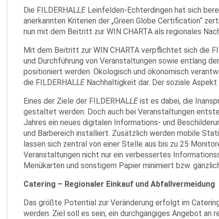
Die FILDERHAL
LE
Leinfelden-Echterdingen hat sich bere
anerkannten Kriterien der „Green Globe Certification“ zer
nun mit dem Beitritt zur WIN CHARTA als regionales Na
Mit dem Beitritt zur WIN CHARTA verpflichtet sich die
und Durchführung von Veranstaltungen sowie entlang de
positioniert werden. Ökologisch und ökonomisch verantw
die FILDERHAL
LE
Nachhaltigkeit dar. Der soziale Aspekt
Eines der Ziele der FILDERHAL
LE
ist es dabei, die Inan
gestaltet werden. Doch auch bei Veranstaltungen entste
Jahres ein neues digitalen Informations- und Beschilde
und Barbereich installiert. Zusätzlich werden mobile Stat
lassen sich zentral von einer Stelle aus bis zu 25 Monit
Veranstaltungen nicht nur ein verbessertes Informations
Menükarten und sonstigem Papier minimiert bzw. gänzlich
Catering – Regionaler Einkauf und Abfallvermeidung
Das größte Potential zur Veränderung erfolgt im Caterin
werden. Ziel soll es sein, ein durchgängiges Angebot an 