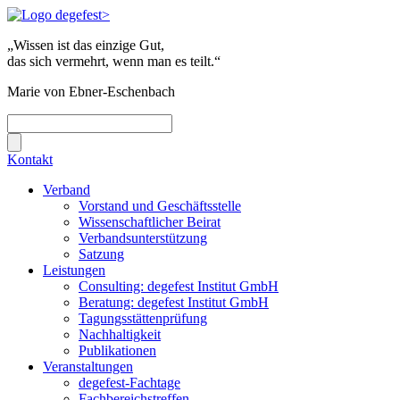
„Wissen ist das einzige Gut,
das sich vermehrt, wenn man es teilt.“
Marie von Ebner-Eschenbach
Kontakt
Verband
Vorstand und Geschäftsstelle
Wissenschaftlicher Beirat
Verbandsunterstützung
Satzung
Leistungen
Consulting: degefest Institut GmbH
Beratung: degefest Institut GmbH
Tagungsstättenprüfung
Nachhaltigkeit
Publikationen
Veranstaltungen
degefest-Fachtage
Fachbereichstreffen