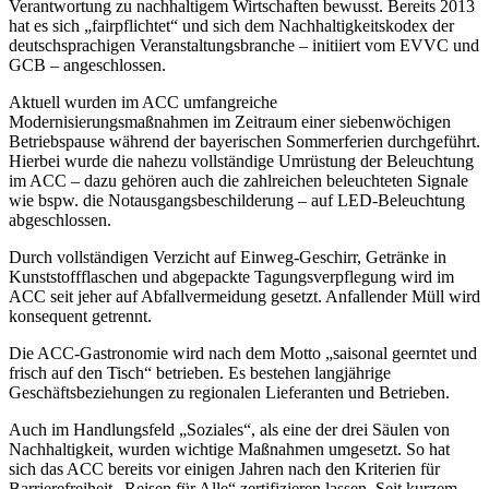
Verantwortung zu nachhaltigem Wirtschaften bewusst. Bereits 2013
hat es sich „fairpflichtet“ und sich dem Nachhaltigkeitskodex der
deutschsprachigen Veranstaltungsbranche – initiiert vom EVVC und
GCB – angeschlossen.
Aktuell wurden im ACC umfangreiche
Modernisierungsmaßnahmen im Zeitraum einer siebenwöchigen
Betriebspause während der bayerischen Sommerferien durchgeführt.
Hierbei wurde die nahezu vollständige Umrüstung der Beleuchtung
im ACC – dazu gehören auch die zahlreichen beleuchteten Signale
wie bspw. die Notausgangsbeschilderung – auf LED-Beleuchtung
abgeschlossen.
Durch vollständigen Verzicht auf Einweg-Geschirr, Getränke in
Kunststoffflaschen und abgepackte Tagungsverpflegung wird im
ACC seit jeher auf Abfallvermeidung gesetzt. Anfallender Müll wird
konsequent getrennt.
Die ACC-Gastronomie wird nach dem Motto „saisonal geerntet und
frisch auf den Tisch“ betrieben. Es bestehen langjährige
Geschäftsbeziehungen zu regionalen Lieferanten und Betrieben.
Auch im Handlungsfeld „Soziales“, als eine der drei Säulen von
Nachhaltigkeit, wurden wichtige Maßnahmen umgesetzt. So hat
sich das ACC bereits vor einigen Jahren nach den Kriterien für
Barrierefreiheit „Reisen für Alle“ zertifizieren lassen. Seit kurzem