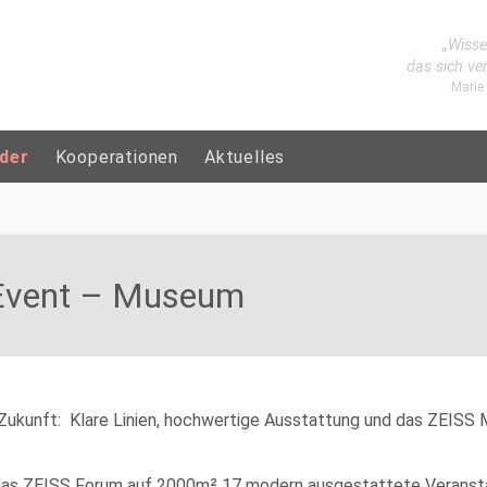
„Wisse
das sich ve
Marie
eder
Kooperationen
Aktuelles
 Event – Museum
Zukunft: Klare Linien, hochwertige Ausstattung und das ZEISS 
t das ZEISS Forum auf 2000m² 17 modern ausgestattete Veransta