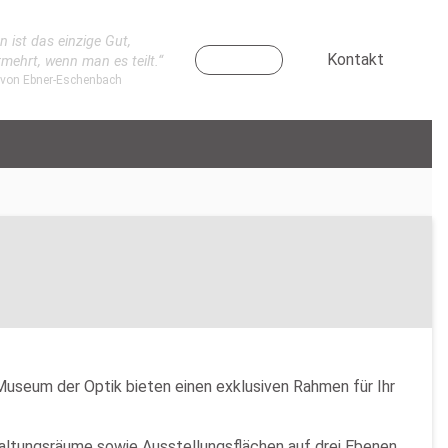
n ist das einzige Gut,
Kontakt
rmehrt, wenn man es teilt.“
 von Ebner-Eschenbach
Museum der Optik bieten einen exklusiven Rahmen für Ihr
ltungsräume sowie Ausstellungsflächen auf drei Ebenen.