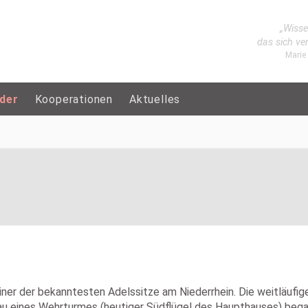
„Wisse
das sich ve
Marie
eder
Kooperationen
Aktuelles
 einer der bekanntesten Adelssitze am Niederrhein. Die weitläufi
Bau eines Wehrturmes (heutiger Südflügel des Haupthauses) be