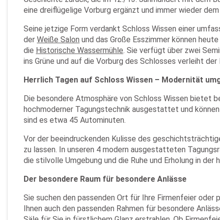
eine dreiflügelige Vorburg ergänzt und immer wieder dem
Seine jetzige Form verdankt Schloss Wissen einer umfass
der
Weiße Salon
und das Große Esszimmer können heute
die
Historische Wassermühle
. Sie verfügt über zwei Sem
ins Grüne und auf die Vorburg des Schlosses verleiht der
Herrlich Tagen auf Schloss Wissen – Modernität um
Die besondere Atmosphäre von Schloss Wissen bietet bes
hochmoderner Tagungstechnik ausgestattet und können fle
sind es etwa 45 Autominuten.
Vor der beeindruckenden Kulisse des geschichtsträchti
zu lassen. In unseren 4 modern ausgestatteten Tagungs
die stilvolle Umgebung und die Ruhe und Erholung in der 
Der besondere Raum für besondere Anlässe
Sie suchen den passenden Ort für Ihre Firmenfeier oder p
Ihnen auch den passenden Rahmen für besondere Anlässe.
Säle für Sie in fürstlichem Glanz erstrahlen. Ob Firmenfei