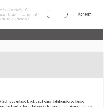
n ist das einzige Gut,
Kontakt
rmehrt, wenn man es teilt.“
 von Ebner-Eschenbach
ge Schlossanlage blickt auf eine Jahrhunderte lange
gann. Im Laufe der Jahrhunderte wurde das Haupthaus um