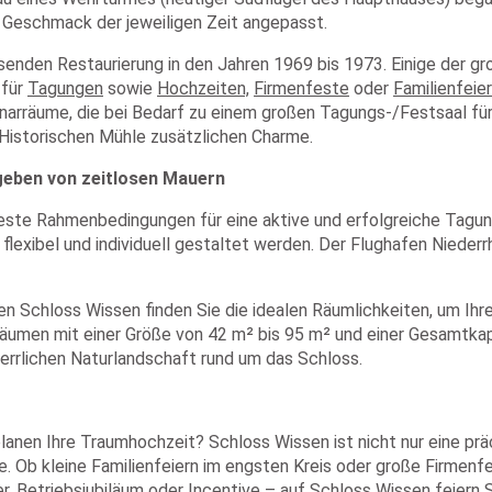
 Geschmack der jeweiligen Zeit angepasst.
enden Restaurierung in den Jahren 1969 bis 1973. Einige der gr
 für
Tagungen
sowie
Hochzeiten,
Firmenfeste
oder
Familienfeie
inarräume, die bei Bedarf zu einem großen Tagungs-/Festsaal für
 Historischen Mühle zusätzlichen Charme.
geben von zeitlosen Mauern
te Rahmenbedingungen für eine aktive und erfolgreiche Tagung.
xibel und individuell gestaltet werden. Der Flughafen Niederrhe
gen Schloss Wissen finden Sie die idealen Räumlichkeiten, um 
räumen mit einer Größe von 42 m² bis 95 m² und einer Gesamtka
herrlichen Naturlandschaft rund um das Schloss.
lanen Ihre Traumhochzeit? Schloss Wissen ist nicht nur eine präc
 Ob kleine Familienfeiern im engsten Kreis oder große Firmenf
er, Betriebsjubiläum oder Incentive – auf Schloss Wissen feiern S