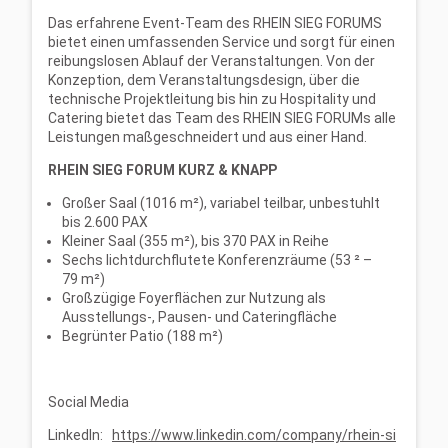
Das erfahrene Event-Team des RHEIN SIEG FORUMS
bietet einen umfassenden Service und sorgt für einen
reibungslosen Ablauf der Veranstaltungen. Von der
Konzeption, dem Veranstaltungsdesign, über die
technische Projektleitung bis hin zu Hospitality und
Catering bietet das Team des RHEIN SIEG FORUMs alle
Leistungen maßgeschneidert und aus einer Hand.
RHEIN SIEG FORUM KURZ & KNAPP
Großer Saal (1016 m²), variabel teilbar, unbestuhlt
bis 2.600 PAX
Kleiner Saal (355 m²), bis 370 PAX in Reihe
Sechs lichtdurchflutete Konferenzräume (53 ² –
79 m²)
Großzügige Foyerflächen zur Nutzung als
Ausstellungs-, Pausen- und Cateringfläche
Begrünter Patio (188 m²)
Social Media
LinkedIn:
https://www.linkedin.com/company/rhein-si