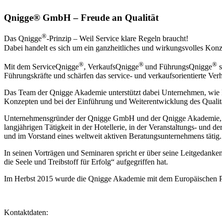
Qnigge® GmbH – Freude an Qualität
®
Das Qnigge
-Prinzip – Weil Service klare Regeln braucht!
Dabei handelt es sich um ein ganzheitliches und wirkungsvolles Konz
®
®
®
Mit dem ServiceQnigge
, VerkaufsQnigge
und FührungsQnigge
s
Führungskräfte und schärfen das service- und verkaufsorientierte Verha
Das Team der Qnigge Akademie unterstützt dabei Unternehmen, wie H
Konzepten und bei der Einführung und Weiterentwicklung des Quali
Unternehmensgründer der Qnigge GmbH und der Qnigge Akademie, Mark
langjährigen Tätigkeit in der Hotellerie, in der Veranstaltungs- und d
und im Vorstand eines weltweit aktiven Beratungsunternehmens tätig.
In seinen Vorträgen und Seminaren spricht er über seine Leitgedanke
die Seele und Treibstoff für Erfolg“ aufgegriffen hat.
Im Herbst 2015 wurde die Qnigge Akademie mit dem Europäischen Pre
Kontaktdaten: