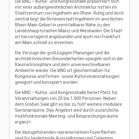
Die kING – Kultur- und Kongresshalle präsentiert sich
mit einer außergewöhnlichen Architektur mitten im
Stadtzentrum von Ingelheim am Rhein. Ruhig und doch
zentral liegt die Rotweinstadt Ingelheim im westlichen
Rhein-Main-Gebiet in unmittelbarer Nähe zu den
Landeshauptstädten Mainz und Wiesbaden. Die Stadt
ist hervorragend angebunden und auch von Frankfurt
am Main schnell zu erreichen.
Die Vorzüge der großzügigen Planungen und die
architektonischen Besonderheiten spiegeln sich in der
Raumatmosphäre und dem unverwechselbaren
Ambiente wieder. Die kING ist gleichermaßen für
Kongresse und Firmen- sowie Kulturveranstaltungen
geeignet und konzipiert worden.
Die kING – Kultur- und Kongresshalle bietet Platz für
Veranstaltungen von 20 bis 1.000 Personen. Neben
dem Großen Saal gibt es bis zu fünf weitere modulare
Seminarräume. Das Angebot wird durch zusätzliche
multifunktionale Meeting- und Besprechungsräume
ergänzt.
Die dazugehörenden repräsentativen Foyerflächen
sind für begleitende Ausstellungen und Caterings