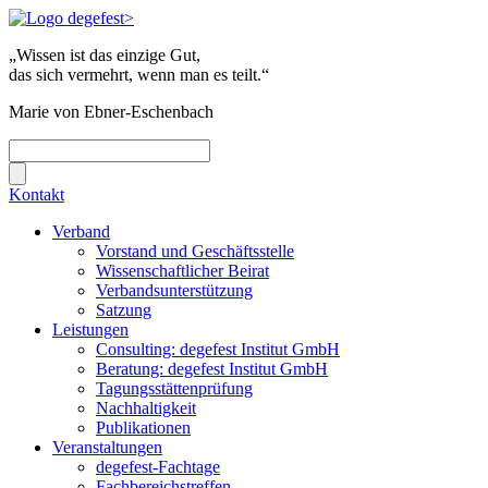
„Wissen ist das einzige Gut,
das sich vermehrt, wenn man es teilt.“
Marie von Ebner-Eschenbach
Kontakt
Verband
Vorstand und Geschäftsstelle
Wissenschaftlicher Beirat
Verbandsunterstützung
Satzung
Leistungen
Consulting: degefest Institut GmbH
Beratung: degefest Institut GmbH
Tagungsstättenprüfung
Nachhaltigkeit
Publikationen
Veranstaltungen
degefest-Fachtage
Fachbereichstreffen