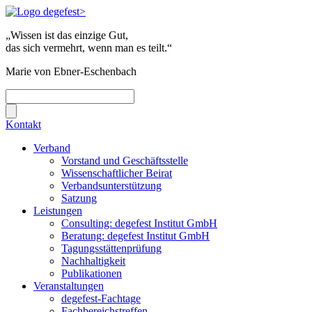
„Wissen ist das einzige Gut,
das sich vermehrt, wenn man es teilt.“
Marie von Ebner-Eschenbach
Kontakt
Verband
Vorstand und Geschäftsstelle
Wissenschaftlicher Beirat
Verbandsunterstützung
Satzung
Leistungen
Consulting: degefest Institut GmbH
Beratung: degefest Institut GmbH
Tagungsstättenprüfung
Nachhaltigkeit
Publikationen
Veranstaltungen
degefest-Fachtage
Fachbereichstreffen