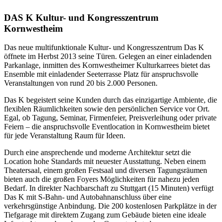
DAS K Kultur- und Kongresszentrum
Kornwestheim
Das neue multifunktionale Kultur- und Kongresszentrum Das K
öffnete im Herbst 2013 seine Türen. Gelegen an einer einladenden
Parkanlage, inmitten des Kornwestheimer Kulturkarrees bietet das
Ensemble mit einladender Seeterrasse Platz für anspruchsvolle
Veranstaltungen von rund 20 bis 2.000 Personen.
Das K begeistert seine Kunden durch das einzigartige Ambiente, die
flexiblen Räumlichkeiten sowie den persönlichen Service vor Ort.
Egal, ob Tagung, Seminar, Firmenfeier, Preisverleihung oder private
Feiern – die anspruchsvolle Eventlocation in Kornwestheim bietet
für jede Veranstaltung Raum für Ideen.
Durch eine ansprechende und moderne Architektur setzt die
Location hohe Standards mit neuester Ausstattung. Neben einem
Theatersaal, einem großen Festsaal und diversen Tagungsräumen
bieten auch die großen Foyers Möglichkeiten für nahezu jeden
Bedarf. In direkter Nachbarschaft zu Stuttgart (15 Minuten) verfügt
Das K mit S-Bahn- und Autobahnanschluss über eine
verkehrsgünstige Anbindung. Die 200 kostenlosen Parkplätze in der
Tiefgarage mit direktem Zugang zum Gebäude bieten eine ideale