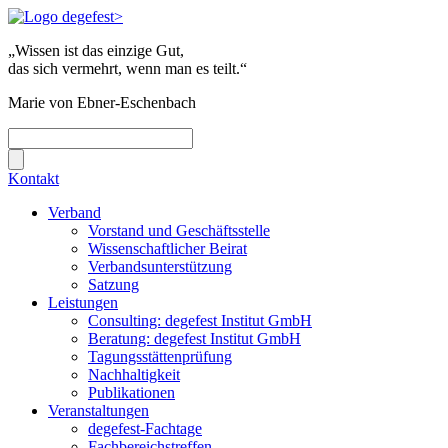
„Wissen ist das einzige Gut,
das sich vermehrt, wenn man es teilt.“
Marie von Ebner-Eschenbach
Kontakt
Verband
Vorstand und Geschäftsstelle
Wissenschaftlicher Beirat
Verbandsunterstützung
Satzung
Leistungen
Consulting: degefest Institut GmbH
Beratung: degefest Institut GmbH
Tagungsstättenprüfung
Nachhaltigkeit
Publikationen
Veranstaltungen
degefest-Fachtage
Fachbereichstreffen