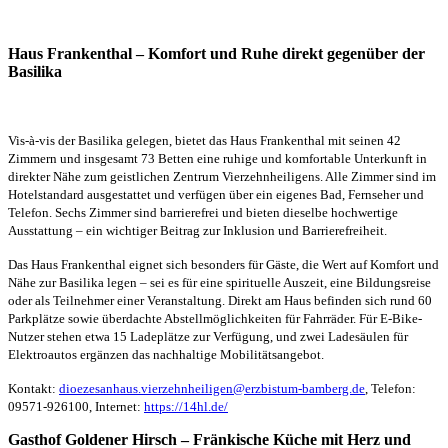
Haus Frankenthal – Komfort und Ruhe direkt gegenüber der
Basilika
Vis-à-vis der Basilika gelegen, bietet das Haus Frankenthal mit seinen 42
Zimmern und insgesamt 73 Betten eine ruhige und komfortable Unterkunft in
direkter Nähe zum geistlichen Zentrum Vierzehnheiligens. Alle Zimmer sind im
Hotelstandard ausgestattet und verfügen über ein eigenes Bad, Fernseher und
Telefon. Sechs Zimmer sind barrierefrei und bieten dieselbe hochwertige
Ausstattung – ein wichtiger Beitrag zur Inklusion und Barrierefreiheit.
Das Haus Frankenthal eignet sich besonders für Gäste, die Wert auf Komfort und
Nähe zur Basilika legen – sei es für eine spirituelle Auszeit, eine Bildungsreise
oder als Teilnehmer einer Veranstaltung. Direkt am Haus befinden sich rund 60
Parkplätze sowie überdachte Abstellmöglichkeiten für Fahrräder. Für E-Bike-
Nutzer stehen etwa 15 Ladeplätze zur Verfügung, und zwei Ladesäulen für
Elektroautos ergänzen das nachhaltige Mobilitätsangebot.
Kontakt:
dioezesanhaus.vierzehnheiligen@erzbistum-bamberg.de
, Telefon:
09571-926100, Internet:
https://14hl.de/
Gasthof Goldener Hirsch – Fränkische Küche mit Herz und