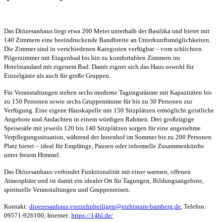
Das Diözesanhaus liegt etwa 200 Meter unterhalb der Basilika und bietet mit
140 Zimmern eine beeindruckende Bandbreite an Unterkunftsmöglichkeiten.
Die Zimmer sind in verschiedenen Kategorien verfügbar – vom schlichten
Pilgerzimmer mit Etagenbad bis hin zu komfortablen Zimmern im
Hotelstandard mit eigenem Bad. Damit eignet sich das Haus sowohl für
Einzelgäste als auch für große Gruppen.
Für Veranstaltungen stehen sechs moderne Tagungsräume mit Kapazitäten bis
zu 150 Personen sowie sechs Gruppenräume für bis zu 30 Personen zur
Verfügung. Eine eigene Hauskapelle mit 150 Sitzplätzen ermöglicht geistliche
Angebote und Andachten in einem würdigen Rahmen. Drei großzügige
Speisesäle mit jeweils 120 bis 140 Sitzplätzen sorgen für eine angenehme
Verpflegungssituation, während der Innenhof im Sommer bis zu 200 Personen
Platz bietet – ideal für Empfänge, Pausen oder informelle Zusammenkünfte
unter freiem Himmel.
Das Diözesanhaus verbindet Funktionalität mit einer warmen, offenen
Atmosphäre und ist damit ein idealer Ort für Tagungen, Bildungsangebote,
spirituelle Veranstaltungen und Gruppenreisen.
Kontakt:
dioezesanhaus.vierzehnheiligen@erzbistum-bamberg.de
, Telefon:
09571-926100, Internet:
https://14hl.de/