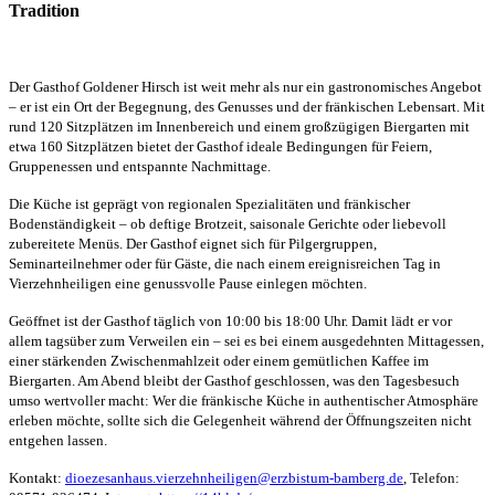
Tradition
Der Gasthof Goldener Hirsch ist weit mehr als nur ein gastronomisches Angebot
– er ist ein Ort der Begegnung, des Genusses und der fränkischen Lebensart. Mit
rund 120 Sitzplätzen im Innenbereich und einem großzügigen Biergarten mit
etwa 160 Sitzplätzen bietet der Gasthof ideale Bedingungen für Feiern,
Gruppenessen und entspannte Nachmittage.
Die Küche ist geprägt von regionalen Spezialitäten und fränkischer
Bodenständigkeit – ob deftige Brotzeit, saisonale Gerichte oder liebevoll
zubereitete Menüs. Der Gasthof eignet sich
für
Pilgergruppen,
Seminarteilnehmer oder für Gäste, die nach einem ereignisreichen Tag in
Vierzehnheiligen eine genussvolle Pause einlegen möchten.
Geöffnet ist der Gasthof täglich von 10:00 bis 18:00 Uhr. Damit lädt er vor
allem tagsüber zum Verweilen ein – sei es bei einem ausgedehnten Mittagessen,
einer stärkenden Zwischenmahlzeit oder einem gemütlichen Kaffee im
Biergarten. Am Abend bleibt der Gasthof geschlossen, was den Tagesbesuch
umso wertvoller macht: Wer die fränkische Küche in authentischer Atmosphäre
erleben möchte, sollte sich die Gelegenheit während der Öffnungszeiten nicht
entgehen lassen.
Kontakt:
dioezesanhaus.vierzehnheiligen@erzbistum-bamberg.de
, Telefon: