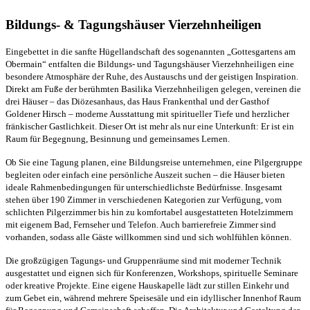
Bildungs- & Tagungshäuser Vierzehnheiligen
Eingebettet in die sanfte Hügellandschaft des sogenannten „Gottesgartens am
Obermain“ entfalten die Bildungs- und Tagungshäuser Vierzehnheiligen eine
besondere Atmosphäre der Ruhe, des Austauschs und der geistigen Inspiration.
Direkt am Fuße der berühmten Basilika Vierzehnheiligen gelegen, vereinen die
drei Häuser – das Diözesanhaus, das Haus Frankenthal und der Gasthof
Goldener Hirsch – moderne Ausstattung mit spiritueller Tiefe und herzlicher
fränkischer Gastlichkeit. Dieser Ort ist mehr als nur eine Unterkunft: Er ist ein
Raum für Begegnung, Besinnung und gemeinsames Lernen.
Ob Sie eine Tagung planen, eine Bildungsreise unternehmen, eine Pilgergruppe
begleiten oder einfach eine persönliche Auszeit suchen – die Häuser bieten
ideale Rahmenbedingungen für unterschiedlichste Bedürfnisse. Insgesamt
stehen über 190 Zimmer in verschiedenen Kategorien zur Verfügung, vom
schlichten Pilgerzimmer bis hin zu komfortabel ausgestatteten Hotelzimmern
mit eigenem Bad, Fernseher und Telefon. Auch barrierefreie Zimmer sind
vorhanden, sodass alle Gäste willkommen sind und sich wohlfühlen können.
Die großzügigen Tagungs- und Gruppenräume sind mit moderner Technik
ausgestattet und eignen sich für Konferenzen, Workshops, spirituelle Seminare
oder kreative Projekte. Eine eigene Hauskapelle lädt zur stillen Einkehr und
zum Gebet ein, während mehrere Speisesäle und ein idyllischer Innenhof Raum