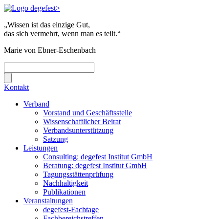
„Wissen ist das einzige Gut,
das sich vermehrt, wenn man es teilt.“
Marie von Ebner-Eschenbach
Kontakt
Verband
Vorstand und Geschäftsstelle
Wissenschaftlicher Beirat
Verbandsunterstützung
Satzung
Leistungen
Consulting: degefest Institut GmbH
Beratung: degefest Institut GmbH
Tagungsstättenprüfung
Nachhaltigkeit
Publikationen
Veranstaltungen
degefest-Fachtage
Fachbereichstreffen