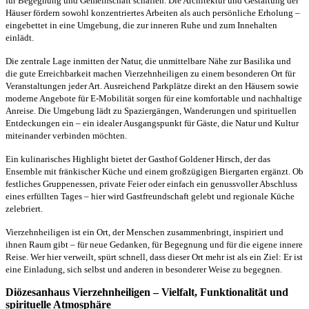
für Begegnung und Gemeinschaft schaffen. Die Architektur und Gestaltung der
Häuser fördern sowohl konzentriertes Arbeiten als auch persönliche Erholung –
eingebettet in eine Umgebung, die zur inneren Ruhe und zum Innehalten
einlädt.
Die zentrale Lage inmitten der Natur, die unmittelbare Nähe zur Basilika und
die gute Erreichbarkeit machen Vierzehnheiligen zu einem besonderen Ort für
Veranstaltungen jeder Art. Ausreichend Parkplätze direkt an den Häusern sowie
moderne Angebote für E-Mobilität sorgen für eine komfortable und nachhaltige
Anreise. Die Umgebung lädt zu Spaziergängen, Wanderungen und spirituellen
Entdeckungen ein – ein idealer Ausgangspunkt für Gäste, die Natur und Kultur
miteinander verbinden möchten.
Ein kulinarisches Highlight bietet der Gasthof Goldener Hirsch, der das
Ensemble mit fränkischer Küche und einem großzügigen Biergarten ergänzt. Ob
festliches Gruppenessen, private Feier oder einfach ein genussvoller Abschluss
eines erfüllten Tages – hier wird Gastfreundschaft gelebt und regionale Küche
zelebriert.
Vierzehnheiligen ist ein Ort, der Menschen zusammenbringt, inspiriert und
ihnen Raum gibt – für neue Gedanken, für Begegnung und für die eigene innere
Reise. Wer hier verweilt, spürt schnell, dass dieser Ort mehr ist als ein Ziel: Er ist
eine Einladung, sich selbst und anderen in besonderer Weise zu begegnen.
Diözesanhaus Vierzehnheiligen – Vielfalt, Funktionalität und
spirituelle Atmosphäre