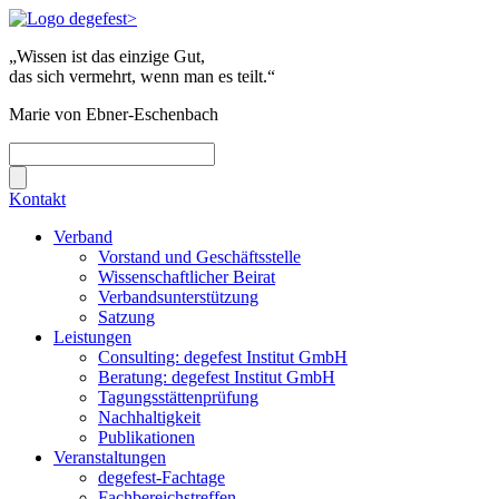
„Wissen ist das einzige Gut,
das sich vermehrt, wenn man es teilt.“
Marie von Ebner-Eschenbach
Kontakt
Verband
Vorstand und Geschäftsstelle
Wissenschaftlicher Beirat
Verbandsunterstützung
Satzung
Leistungen
Consulting: degefest Institut GmbH
Beratung: degefest Institut GmbH
Tagungsstättenprüfung
Nachhaltigkeit
Publikationen
Veranstaltungen
degefest-Fachtage
Fachbereichstreffen