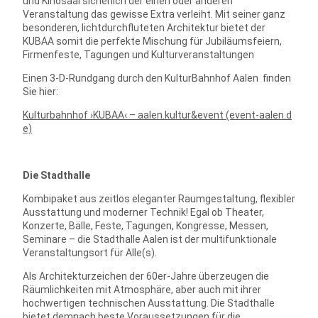
und Kinosaal sicherlich der einen oder anderen
Veranstaltung das gewisse Extra verleiht. Mit seiner ganz
besonderen, lichtdurchfluteten Architektur bietet der
KUBAA somit die perfekte Mischung für Jubiläumsfeiern,
Firmenfeste, Tagungen und Kulturveranstaltungen
Einen 3-D-Rundgang durch den KulturBahnhof Aalen finden
Sie hier:
Kulturbahnhof ›KUBAA‹ – aalen.kultur&event (event-aalen.d
e)
Die Stadthalle
Kombipaket aus zeitlos eleganter Raumgestaltung, flexibler
Ausstattung und moderner Technik! Egal ob Theater,
Konzerte, Bälle, Feste, Tagungen, Kongresse, Messen,
Seminare – die Stadthalle Aalen ist der multifunktionale
Veranstaltungsort für Alle(s).
Als Architekturzeichen der 60er-Jahre überzeugen die
Räumlichkeiten mit Atmosphäre, aber auch mit ihrer
hochwertigen technischen Ausstattung. Die Stadthalle
bietet demnach beste Voraussetzungen für die