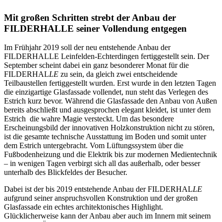
Mit großen Schritten strebt der Anbau der
FILDERHALLE seiner Vollendung entgegen
Im Frühjahr 2019 soll der neu entstehende Anbau der
FILDERHALLE Leinfelden-Echterdingen fertiggestellt sein. Der
September scheint dabei ein ganz besonderer Monat für die
FILDERHAL
LE
zu sein, da gleich zwei entscheidende
Teilbaustellen fertiggestellt wurden. Erst wurde in den letzten Tagen
die einzigartige Glasfassade vollendet, nun steht das Verlegen des
Estrich kurz bevor. Während die Glasfassade den Anbau von Außen
bereits abschließt und ausgesprochen elegant kleidet, ist unter dem
Estrich die wahre Magie versteckt. Um das besondere
Erscheinungsbild der innovativen Holzkonstruktion nicht zu stören,
ist die gesamte technische Ausstattung im Boden und somit unter
dem Estrich untergebracht. Vom Lüftungssystem über die
Fußbodenheizung und die Elektrik bis zur modernen Medientechnik
– in wenigen Tagen verbirgt sich all das außerhalb, oder besser
unterhalb des Blickfeldes der Besucher.
Dabei ist der bis 2019 entstehende Anbau der FILDERHAL
LE
aufgrund seiner anspruchsvollen Konstruktion und der großen
Glasfassade ein echtes architektonisches Highlight.
Glücklicherweise kann der Anbau aber auch im Innern mit seinem