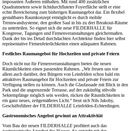
imposanten Äußeren mithalten. Mit rund 400 zusätzlichen
Quadratmetern sowie lichtdurchfluteter Foyerfläche stellt er eine
echte Bereicherung zum bisherigen Raumangebot dar. Ein flexibel
gestaltbares Raumkonzept ermöglicht es durch mobile
Trennwandsysteme, den großen Saal in bis zu drei Breakout-Räume
zu unterteilen. So eignet sich die neue FILDERHALLE für
Kongresse, Tagungen und Firmenveranstaltungen gleichermaßen.
Dank der bis ins Detail durchdachten Architektur finden hier selbst
repräsentative Firmenfeierlichkeiten einen adäquaten Rahmen.
Festliches Raumangebot für Hochzeiten und private Feiern
Doch nicht nur für Firmenveranstaltungen bieten die neuen
Räumlichkeiten einen passenden Rahmen. „Wir freuen uns vor
allem auch darüber, den Bürgern von Leinfelden schon bald ein
attraktives Raumangebot für Hochzeiten und private Feiern zur
Verfügung stellen zu können. Auch die Glasfassade mit Blick in den
Park und die angrenzende Terrasse, auf der zukünftig stilvolle
Sektempfänge möglich sein werden, rücken die Räumlichkeiten in
ein ganz neues, zeitgemäßeres Licht.“ freut sich Nils Jakoby,
Geschäftsführer der FILDERHAL
LE
Leinfelden-Echterdingen.
Gastronomisches Angebot gewinnt an Attraktivität
Vom Bau der neuen FILDERHAL
LE
profitiert auch das
gastronomische Angebot des Hauses. So entsteht mit der