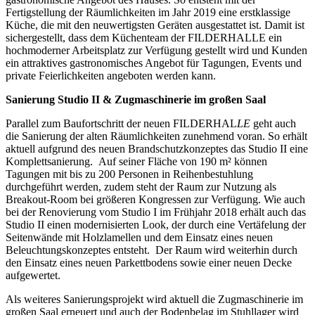
Fertigstellung der Räumlichkeiten im Jahr 2019 eine erstklassige
Küche, die mit den neuwertigsten Geräten ausgestattet ist. Damit ist
sichergestellt, dass dem Küchenteam der FILDERHALLE ein
hochmoderner Arbeitsplatz zur Verfügung gestellt wird und Kunden
ein attraktives gastronomisches Angebot für Tagungen, Events und
private Feierlichkeiten angeboten werden kann.
Sanierung Studio II & Zugmaschinerie im großen Saal
Parallel zum Baufortschritt der neuen FILDERHAL
LE
geht auch
die Sanierung der alten Räumlichkeiten zunehmend voran. So erhält
aktuell aufgrund des neuen Brandschutzkonzeptes das Studio II eine
Komplettsanierung. Auf seiner Fläche von 190 m² können
Tagungen mit bis zu 200 Personen in Reihenbestuhlung
durchgeführt werden, zudem steht der Raum zur Nutzung als
Breakout-Room bei größeren Kongressen zur Verfügung. Wie auch
bei der Renovierung vom Studio I im Frühjahr 2018 erhält auch das
Studio II einen modernisierten Look, der durch eine Vertäfelung der
Seitenwände mit Holzlamellen und dem Einsatz eines neuen
Beleuchtungskonzeptes entsteht. Der Raum wird weiterhin durch
den Einsatz eines neuen Parkettbodens sowie einer neuen Decke
aufgewertet.
Als weiteres Sanierungsprojekt wird aktuell die Zugmaschinerie im
großen Saal erneuert und auch der Bodenbelag im Stuhllager wird