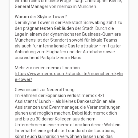
einfach alles um diese Frage“, sagt Christopher Blehle,
General Manager von memox in München.
Warum der Skyline Tower?
Der Skyline Tower in der Parkstadt Schwabing zählt zu
den prägnantesten Gebäuden der Stadt. Durch die
Lage in einem der dynamischsten Business-Quartiere
Münchens ist der Standort sowohl für lokale Teams
als auch für internationale Gäste attraktiv – mit guter
Anbindung zum Flughafen und der Autobahn sowie
ausreichend Parkplätzen im Haus.
Mehr zur neuen memox Location:
https://www.memox.com/standorte/muenchen-skylin
e-tower/
Gewinnspiel zur Neueröffnung
Im Rahmen der Expansion verlost memox 4×1
Assistants‘ Lunch – als kleines Dankeschön an alle
Assistenzen und Eventmanager, die Veranstaltungen
planen und möglich machen. Dabei lädt memox dich
und bis zu 30 deiner Kollegen aus deinem
Unternehmen in eine memox Location deiner Wahl ein.
Ihr erhaltet eine geführte Tour durch die Locations,
könnt euch kulinarisch verwöhnen lassen und das