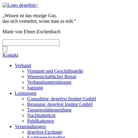
„Wissen ist das einzige Gut,
das sich vermehrt, wenn man es teilt.“
Marie von Ebner-Eschenbach
Kontakt
Verband
Vorstand und Geschäftsstelle
Wissenschaftlicher Beirat
Verbandsunterstützung
Satzung
Leistungen
Consulting: degefest Institut GmbH
Beratung: degefest Institut GmbH
Tagungsstättenprüfung
Nachhaltigkeit
Publikationen
Veranstaltungen
degefest-Fachtage
Fachbereichstreffen