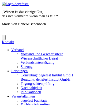
„Wissen ist das einzige Gut,
das sich vermehrt, wenn man es teilt.“
Marie von Ebner-Eschenbach
Kontakt
Verband
Vorstand und Geschäftsstelle
Wissenschaftlicher Beirat
Verbandsunterstützung
Satzung
Leistungen
Consulting: degefest Institut GmbH
Beratung: degefest Institut GmbH
Tagungsstättenprüfung
Nachhaltigkeit
Publikationen
Veranstaltungen
degefest-Fachtage
Fachbereichstreffen