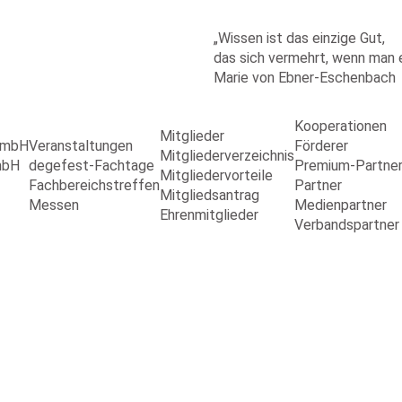
„Wissen ist das einzige Gut,
das sich vermehrt, wenn man es
Marie von Ebner-Eschenbach
Kooperationen
Mitglieder
 GmbH
Veranstaltungen
Förderer
Mitgliederverzeichnis
mbH
degefest-Fachtage
Premium-Partne
Mitgliedervorteile
Fachbereichstreffen
Partner
Mitgliedsantrag
Messen
Medienpartner
Ehrenmitglieder
Verbandspartner