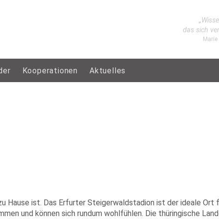
„Wisse
das sich ve
Marie
der
Kooperationen
Aktuelles
u Hause ist. Das Erfurter Steigerwaldstadion ist der ideale Ort 
kommen und können sich rundum wohlfühlen. Die thüringische Lan