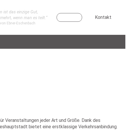
n ist das einzige Gut,
Kontakt
rmehrt, wenn man es teilt.“
 von Ebner-Eschenbach
für Veranstaltungen jeder Art und Größe. Dank des
deshauptstadt bietet eine erstklassige Verkehrsanbindung.