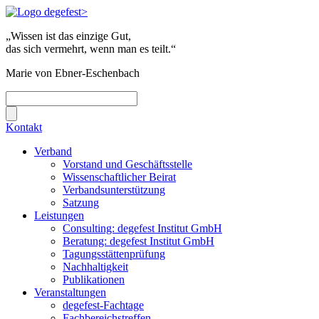
„Wissen ist das einzige Gut,
das sich vermehrt, wenn man es teilt.“
Marie von Ebner-Eschenbach
Kontakt
Verband
Vorstand und Geschäftsstelle
Wissenschaftlicher Beirat
Verbandsunterstützung
Satzung
Leistungen
Consulting: degefest Institut GmbH
Beratung: degefest Institut GmbH
Tagungsstättenprüfung
Nachhaltigkeit
Publikationen
Veranstaltungen
degefest-Fachtage
Fachbereichstreffen