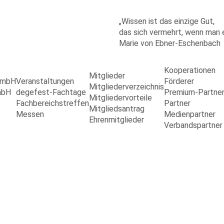
„Wissen ist das einzige Gut,
das sich vermehrt, wenn man es
Marie von Ebner-Eschenbach
Kooperationen
Mitglieder
 GmbH
Veranstaltungen
Förderer
Mitgliederverzeichnis
mbH
degefest-Fachtage
Premium-Partne
Mitgliedervorteile
Fachbereichstreffen
Partner
Mitgliedsantrag
Messen
Medienpartner
Ehrenmitglieder
Verbandspartner