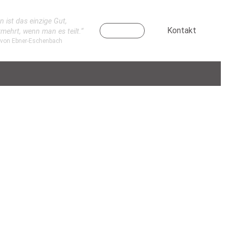
n ist das einzige Gut,
Kontakt
rmehrt, wenn man es teilt.“
 von Ebner-Eschenbach