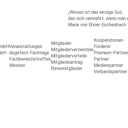
„Wissen ist das einzige Gut,
das sich vermehrt, wenn man es
Marie von Ebner-Eschenbach
Kooperationen
Mitglieder
 GmbH
Veranstaltungen
Förderer
Mitgliederverzeichnis
mbH
degefest-Fachtage
Premium-Partne
Mitgliedervorteile
Fachbereichstreffen
Partner
Mitgliedsantrag
Messen
Medienpartner
Ehrenmitglieder
Verbandspartner