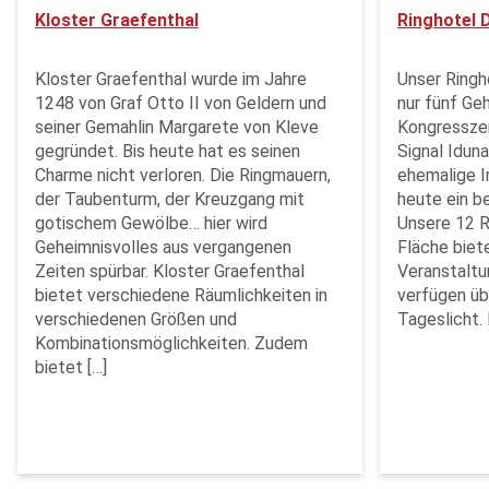
Kloster Graefenthal
Ringhotel 
Kloster Graefenthal wurde im Jahre
Unser Ringh
1248 von Graf Otto II von Geldern und
nur fünf G
seiner Gemahlin Margarete von Kleve
Kongressze
gegründet. Bis heute hat es seinen
Signal Iduna
Charme nicht verloren. Die Ringmauern,
ehemalige I
der Taubenturm, der Kreuzgang mit
heute ein b
gotischem Gewölbe… hier wird
Unsere 12 
Geheimnisvolles aus vergangenen
Fläche biet
Zeiten spürbar. Kloster Graefenthal
Veranstaltu
bietet verschiedene Räumlichkeiten in
verfügen ü
verschiedenen Größen und
Tageslicht. 
Kombinationsmöglichkeiten. Zudem
bietet […]