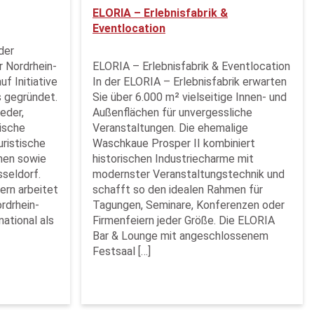
ELORIA – Erlebnisfabrik &
Eventlocation
der
r Nordrhein-
ELORIA – Erlebnisfabrik & Eventlocation
f Initiative
In der ELORIA – Erlebnisfabrik erwarten
s gegründet.
Sie über 6.000 m² vielseitige Innen- und
eder,
Außenflächen für unvergessliche
tische
Veranstaltungen. Die ehemalige
uristische
Waschkaue Prosper II kombiniert
men sowie
historischen Industriecharme mit
sseldorf.
modernster Veranstaltungstechnik und
ern arbeitet
schafft so den idealen Rahmen für
rdrhein-
Tagungen, Seminare, Konferenzen oder
national als
Firmenfeiern jeder Größe. Die ELORIA
Bar & Lounge mit angeschlossenem
Festsaal […]