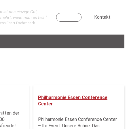
n ist das einzige Gut,
Kontakt
rmehrt, wenn man es teilt.“
 von Ebner-Eschenbach
Philharmonie Essen Conference
Center
mitten der
000
Philharmonie Essen Conference Center
sfreude!
– Ihr Event. Unsere Bühne. Das