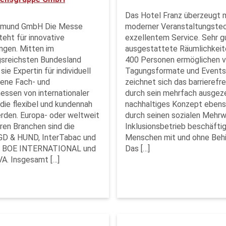
Das Hotel Franz überzeugt 
tmund GmbH Die Messe
moderner Veranstaltungstec
eht für innovative
exzellentem Service. Sehr g
ngen. Mitten im
ausgestattete Räumlichkeite
gsreichsten Bundesland
400 Personen ermöglichen vi
sie Expertin für individuell
Tagungsformate und Events
ene Fach- und
zeichnet sich das barrierefr
ssen von internationaler
durch sein mehrfach ausgez
die flexibel und kundennah
nachhaltiges Konzept ebens
werden. Europa- oder weltweit
durch seinen sozialen Mehrw
hren Branchen sind die
Inklusionsbetrieb beschäfti
D & HUND, InterTabac und
Menschen mit und ohne Behi
y, BOE INTERNATIONAL und
Das […]
A. Insgesamt […]