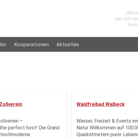
„Wisse
das sich ve
Marie
der
Kooperationen
Aktuelles
Zollverein
Waldfreibad Walbeck
ollverein –
Wasser, Freizeit & Events in
 the perfect host! Die Grand
Natur Willkommen auf 100.
ne hochmoderne
Quadratmetern purer Leben