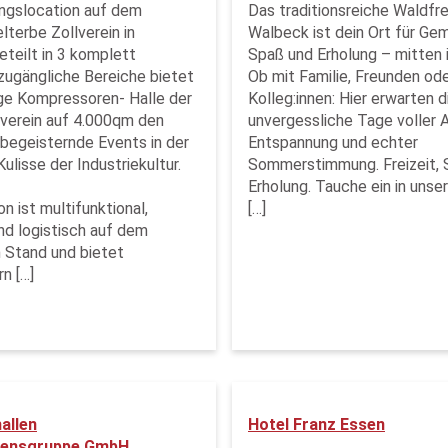
ngslocation auf dem
Das traditionsreiche Waldfr
erbe Zollverein in
Walbeck ist dein Ort für Ge
eteilt in 3 komplett
Spaß und Erholung – mitten 
 zugängliche Bereiche bietet
Ob mit Familie, Freunden od
ge Kompressoren- Halle der
Kolleg:innen: Hier erwarten d
lverein auf 4.000qm den
unvergessliche Tage voller A
begeisternde Events in der
Entspannung und echter
ulisse der Industriekultur.
Sommerstimmung. Freizeit, 
Erholung. Tauche ein in unser
n ist multifunktional,
[…]
nd logistisch auf dem
 Stand und bietet
n […]
allen
Hotel Franz Essen
ensgruppe GmbH