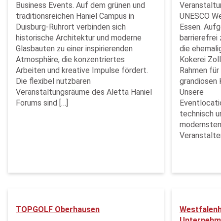
Business Events. Auf dem grünen und
Veranstaltu
traditionsreichen Haniel Campus in
UNESCO Welt
Duisburg-Ruhrort verbinden sich
Essen. Aufg
historische Architektur und moderne
barrierefrei
Glasbauten zu einer inspirierenden
die ehemali
Atmosphäre, die konzentriertes
Kokerei Zol
Arbeiten und kreative Impulse fördert.
Rahmen für 
Die flexibel nutzbaren
grandiosen K
Veranstaltungsräume des Aletta Haniel
Unsere
Forums sind […]
Eventlocatio
technisch u
modernsten
Veranstalter
TOPGOLF Oberhausen
Westfalenh
Unternehm