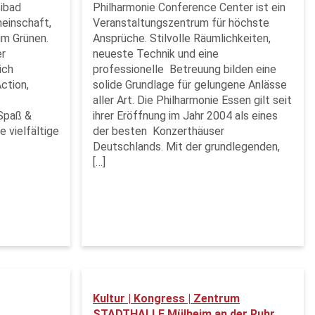
eibad
Philharmonie Conference Center ist ein
meinschaft,
Veranstaltungszentrum für höchste
im Grünen.
Ansprüche. Stilvolle Räumlichkeiten,
er
neueste Technik und eine
ich
professionelle Betreuung bilden eine
ction,
solide Grundlage für gelungene Anlässe
aller Art. Die Philharmonie Essen gilt seit
Spaß &
ihrer Eröffnung im Jahr 2004 als eines
e vielfältige
der besten Konzerthäuser
Deutschlands. Mit der grundlegenden,
[…]
Kultur | Kongress | Zentrum
STADTHALLE Mülheim an der Ruhr