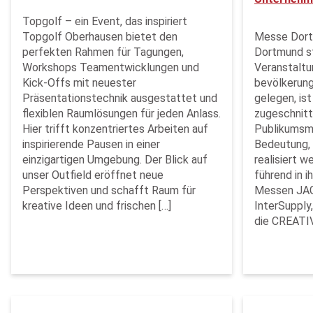
Topgolf – ein Event, das inspiriert
Topgolf Oberhausen bietet den
Messe Dor
perfekten Rahmen für Tagungen,
Dortmund st
Workshops Teamentwicklungen und
Veranstaltu
Kick-Offs mit neuester
bevölkerun
Präsentationstechnik ausgestattet und
gelegen, ist 
flexiblen Raumlösungen für jeden Anlass.
zugeschnitt
Hier trifft konzentriertes Arbeiten auf
Publikumsme
inspirierende Pausen in einer
Bedeutung, 
einzigartigen Umgebung. Der Blick auf
realisiert 
unser Outfield eröffnet neue
führend in i
Perspektiven und schafft Raum für
Messen JAG
kreative Ideen und frischen […]
InterSuppl
die CREATIV