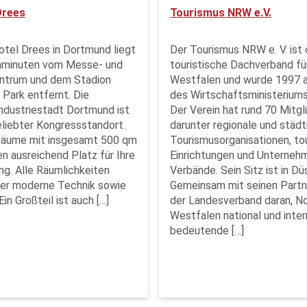
Drees
Tourismus NRW e.V.
otel Drees in Dortmund liegt
Der Tourismus NRW e. V. ist 
ehminuten vom Messe- und
touristische Dachverband fü
ntrum und dem Stadion
Westfalen und wurde 1997 au
 Park entfernt. Die
des Wirtschaftsministerium
ndustriestadt Dortmund ist
Der Verein hat rund 70 Mitgli
eliebter Kongressstandort.
darunter regionale und städ
Räume mit insgesamt 500 qm
Tourismusorganisationen, to
en ausreichend Platz für Ihre
Einrichtungen und Unterneh
ng. Alle Räumlichkeiten
Verbände. Sein Sitz ist in Dü
ber moderne Technik sowie
Gemeinsam mit seinen Partn
Ein Großteil ist auch […]
der Landesverband daran, No
Westfalen national und inter
bedeutende […]