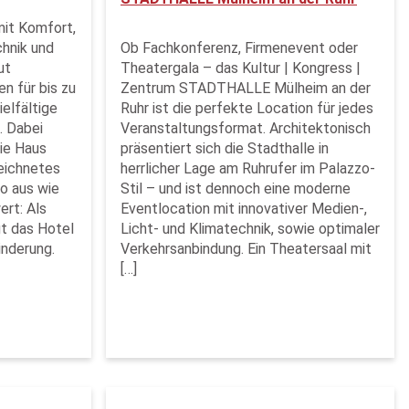
mit Komfort,
hnik und
Ob Fachkonferenz, Firmenevent oder
ut
Theatergala – das Kultur | Kongress |
n für bis zu
Zentrum STADTHALLE Mülheim an der
elfältige
Ruhr ist die perfekte Location für jedes
. Dabei
Veranstaltungsformat. Architektonisch
eie Haus
präsentiert sich die Stadthalle in
eichnetes
herrlicher Lage am Ruhrufer im Palazzo-
o aus wie
Stil – und ist dennoch eine moderne
ert: Als
Eventlocation mit innovativer Medien-,
gt das Hotel
Licht- und Klimatechnik, sowie optimaler
nderung.
Verkehrsanbindung. Ein Theatersaal mit
[…]