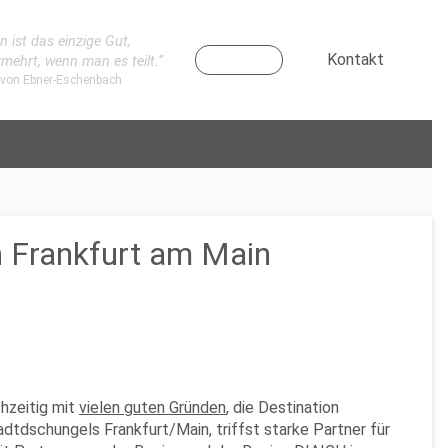
n ist das einzige Gut,
Kontakt
rmehrt, wenn man es teilt.“
 von Ebner-Eschenbach
 Frankfurt am Main
hzeitig mit
vielen guten Gründen
, die Destination
dschungels Frankfurt/Main, triffst starke Partner für