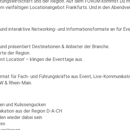
altungswirtschaft und der Region. Auf dem FORUM kommst Du mit
m vielfältigen Locationangebot Frankfurts. Und in den Abendver
d interaktive Networking- und Informationsformate an für Ev
 und präsentiert Destinationen & Anbieter der Branche.
rte der Region.
ent Location’ – klingen die Eventtage aus.
für Fach- und Führungskräfte aus Event, Live-Kommunikation, 
RW & Rhein-Main.
sen und Kulissengucken
ikation aus der Region D-A-CH
len wieder dabei sein
amm