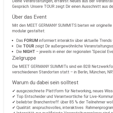
Deine Veranstaltungen, erfährst Neues aus der Veranst
Gespräch. Unsere TOUR zeigt Dir einen Ausschnitt aus de
Über das Event
Mit den MEET GERMANY SUMMITS bieten wir originelle un
modular gestaltet:
Das
FORUM
informiert interaktiv über aktuelle Trends
Die
TOUR
zeigt Dir außergewöhnliche Veranstaltungso
Die
NIGHT
– jeweils in einer der regionalen ‘Special Ev
Zielgruppe
Die MEET GERMANY SUMMITs sind ein B2B Netzwerkformat 
verschiedenen Standorten statt – in Berlin, München, N
Warum du dabei sein solltest
✔︎ ausgezeichnete Plattform für Networking, neues Wis
✔︎ Top Entscheider und Verantwortliche für Live-Kommun
✔︎ beliebter Branchentreff: über 85 % der Teilnehmer wol
✔︎ Qualität: anspruchsvolles, interaktives Rahmenprogr