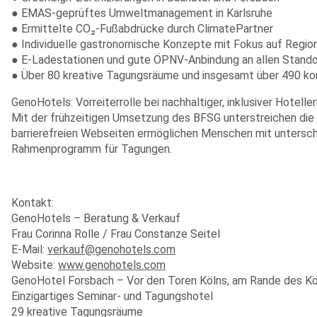
● EMAS-geprüftes Umweltmanagement in Karlsruhe
● Ermittelte CO₂-Fußabdrücke durch ClimatePartner
● Individuelle gastronomische Konzepte mit Fokus auf Regiona
● E-Ladestationen und gute ÖPNV-Anbindung an allen Stand
● Über 80 kreative Tagungsräume und insgesamt über 490 k
GenoHotels: Vorreiterrolle bei nachhaltiger, inklusiver Hoteller
Mit der frühzeitigen Umsetzung des BFSG unterstreichen die G
barrierefreien Webseiten ermöglichen Menschen mit untersch
Rahmenprogramm für Tagungen.
Kontakt:
GenoHotels – Beratung & Verkauf
Frau Corinna Rolle / Frau Constanze Seitel
E-Mail:
verkauf@genohotels.com
Website:
www.genohotels.com
GenoHotel Forsbach – Vor den Toren Kölns, am Rande des Kö
Einzigartiges Seminar- und Tagungshotel
29 kreative Tagungsräume