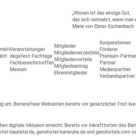
„Wissen ist das einzige Gut,
das sich vermehrt, wenn man es
Marie von Ebner-Eschenbach
Kooperationen
Mitglieder
 GmbH
Veranstaltungen
Förderer
Mitgliederverzeichnis
mbH
degefest-Fachtage
Premium-Partne
Mitgliedervorteile
Fachbereichstreffen
Partner
Mitgliedsantrag
Messen
Medienpartner
Ehrenmitglieder
Verbandspartner
 um: Barrierefreie Webseiten bereits vor gesetzlicher Frist live
en digitale Inklusion erreicht: Bereits vor Inkrafttreten des B
el-baunatal.de, genohotel-karlsruhe.de und genohotels.com voll