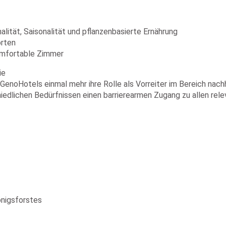
lität, Saisonalität und pflanzenbasierte Ernährung
orten
omfortable Zimmer
ie
enoHotels einmal mehr ihre Rolle als Vorreiter im Bereich nachh
iedlichen Bedürfnissen einen barrierearmen Zugang zu allen re
nigsforstes