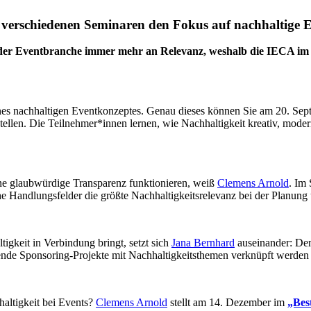
t verschiedenen Seminaren den Fokus auf nachhaltige 
 der Eventbranche immer mehr an Relevanz, weshalb die IECA im 
g eines nachhaltigen Eventkonzeptes. Genau dieses können Sie am 20. S
tellen. Die Teilnehmer*innen lernen, wie Nachhaltigkeit kreativ, mo
ne glaubwürdige Transparenz funktionieren, weiß
Clemens Arnold
. Im
e Handlungsfelder die größte Nachhaltigkeitsrelevanz bei der Planun
igkeit in Verbindung bringt, setzt sich
Jana Bernhard
auseinander: De
ehende Sponsoring-Projekte mit Nachhaltigkeitsthemen verknüpft werden
altigkeit bei Events?
Clemens Arnold
stellt am 14. Dezember im
„Bes