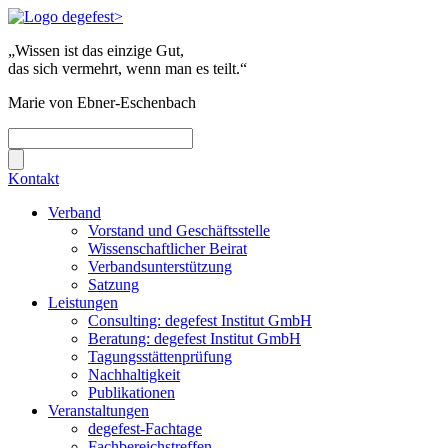
„Wissen ist das einzige Gut,
das sich vermehrt, wenn man es teilt.“
Marie von Ebner-Eschenbach
Kontakt
Verband
Vorstand und Geschäftsstelle
Wissenschaftlicher Beirat
Verbandsunterstützung
Satzung
Leistungen
Consulting: degefest Institut GmbH
Beratung: degefest Institut GmbH
Tagungsstättenprüfung
Nachhaltigkeit
Publikationen
Veranstaltungen
degefest-Fachtage
Fachbereichstreffen