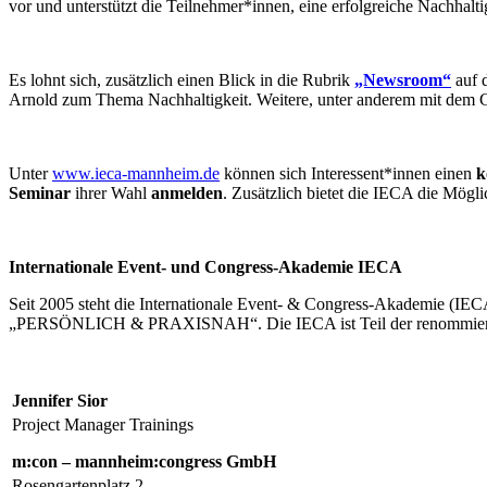
vor und unterstützt die Teilnehmer*innen, eine erfolgreiche Nachhalti
Es lohnt sich, zusätzlich einen Blick in die Rubrik
„Newsroom“
auf 
Arnold zum Thema Nachhaltigkeit. Weitere, unter anderem mit dem G
Unter
www.ieca-mannheim.de
können sich Interessent*innen einen
k
Seminar
ihrer Wahl
anmelden
. Zusätzlich bietet die IECA die Mögl
Internationale Event- und Congress-Akademie IECA
Seit 2005 steht die Internationale Event- & Congress-Akademie (IE
„PERSÖNLICH & PRAXISNAH“. Die IECA ist Teil der renommierte
Jennifer Sior
Project Manager Trainings
m:con – mannheim:congress GmbH
Rosengartenplatz 2