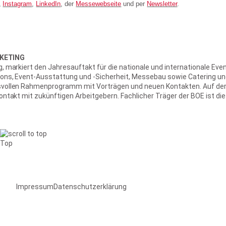
,
Instagram
,
LinkedIn
, der
Messewebseite
und per
Newsletter
.
RKETING
 markiert den Jahresauftakt für die nationale und internationale E
tions, Event-Ausstattung und -Sicherheit, Messebau sowie Catering u
hsvollen Rahmenprogramm mit Vorträgen und neuen Kontakten. Auf der
takt mit zukünftigen Arbeitgebern. Fachlicher Träger der BOE ist die
Top
Impressum
Datenschutzerklärung