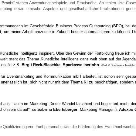
r Praxis
“ stehen Anwendungsbeispiele und Praxisnähe. An realen Use Cases
mpting sowie ethische Aspekte und gesellschaftliche Implikationen gene
Eventmanagerin im Geschäftsfeld Business Process Outsourcing (BPO), bei de
, um meine Arbeitsprozesse in Zukunft besser automatisieren zu können. Desh
nstliche Intelligenz inspiriert. Über den Gewinn der Fortbildung freue ich m
welt steht das Thema Künstliche Intelligenz ganz weit oben auf der Agenda
erklärt z.B.
Birgit Reck-Blaschke, Sparkasse Iserlohn
.
(Bild © Sparkasse Iserloh
 für Eventmarketing und Kommunikation mbH arbeitet, ist schon sehr gespann
nerlässlich ist, sich nicht nur mit dem Thema KI zu beschäftigen, sondern 
 aus – auch im Marketing. Dieser Wandel fasziniert und begeistert mich, denn
schon sehr darauf“, so
Sabrina Ebertsberger
, Marketing Managerin,
Adexpo 
ie Qualifizierung von Fachpersonal sowie die Förderung des Eventnachwuchs