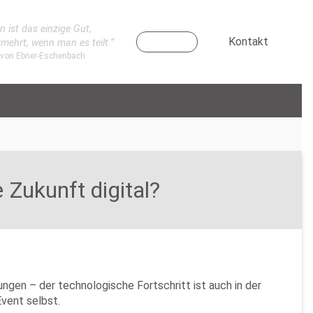
n ist das einzige Gut,
Kontakt
rmehrt, wenn man es teilt.“
 von Ebner-Eschenbach
 Zukunft digital?
gen – der technologische Fortschritt ist auch in der
vent selbst.