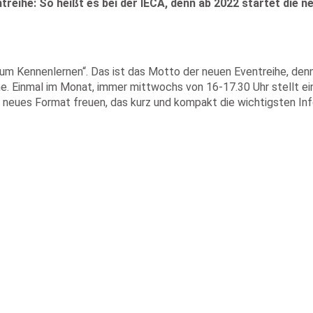
reihe: So heißt es bei der IECA, denn ab 2022 startet die
um Kennenlernen“. Das ist das Motto der neuen Eventreihe, denn
e. Einmal im Monat, immer mittwochs von 16-17.30 Uhr stellt e
n neues Format freuen, das kurz und kompakt die wichtigsten I