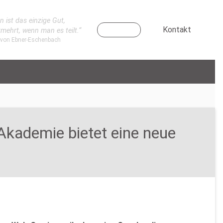
n ist das einzige Gut,
Kontakt
rmehrt, wenn man es teilt.“
 von Ebner-Eschenbach
Akademie bietet eine neue