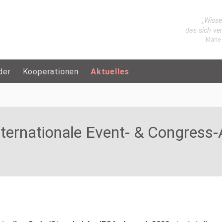
„Wisse
das sich ve
Marie
der
Kooperationen
Aktuelles
nternationale Event- & Congress-