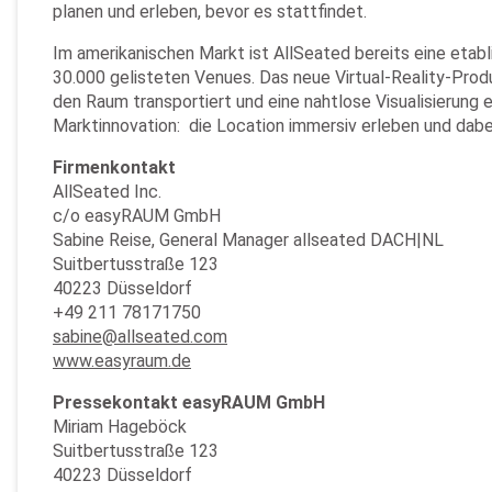
planen und erleben, bevor es stattfindet.
Im amerikanischen Markt ist AllSeated bereits eine eta
30.000 gelisteten Venues. Das neue Virtual-Reality-Prod
den Raum transportiert und eine nahtlose Visualisierun
Marktinnovation: die Location immersiv erleben und dabei
Firmenkontakt
AllSeated Inc.
c/o easyRAUM GmbH
Sabine Reise, General Manager allseated DACH|NL
Suitbertusstraße 123
40223 Düsseldorf
+49 211 78171750
sabine@allseated.com
www.easyraum.de
Pressekontakt easyRAUM GmbH
Miriam Hageböck
Suitbertusstraße 123
40223 Düsseldorf