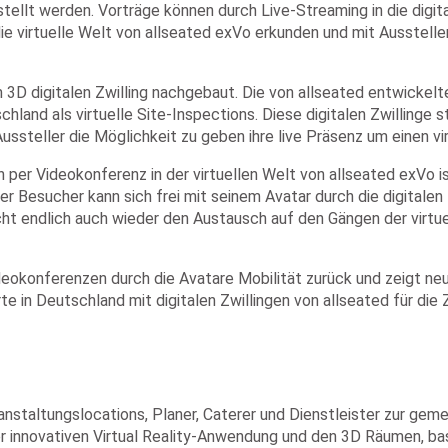
stellt werden. Vorträge können durch Live-Streaming in die digit
 virtuelle Welt von allseated exVo erkunden und mit Ausstellern 
3D digitalen Zwilling nachgebaut. Die von allseated entwickelt
d als virtuelle Site-Inspections. Diese digitalen Zwillinge stell
eller die Möglichkeit zu geben ihre live Präsenz um einen virt
n per Videokonferenz in der virtuellen Welt von allseated exVo is
 Besucher kann sich frei mit seinem Avatar durch die digitalen 
acht endlich auch wieder den Austausch auf den Gängen der virt
eokonferenzen durch die Avatare Mobilität zurück und zeigt ne
e in Deutschland mit digitalen Zwillingen von allseated für die 
anstaltungslocations, Planer, Caterer und Dienstleister zur ge
r innovativen Virtual Reality-Anwendung und den 3D Räumen, bas