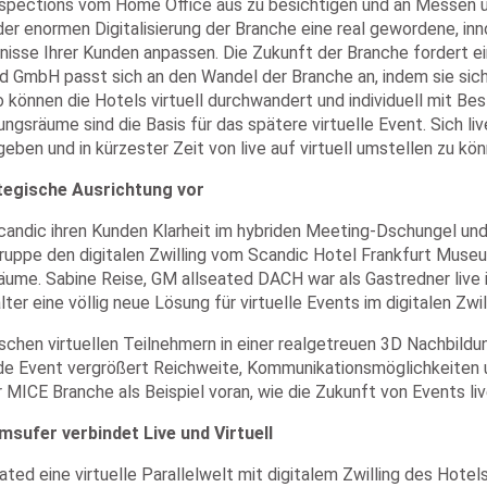
Inspections vom Home Office aus zu besichtigen und an Messen u
 der enormen Digitalisierung der Branche eine real gewordene, in
se Ihrer Kunden anpassen. Die Zukunft der Branche fordert eine
GmbH passt sich an den Wandel der Branche an, indem sie sich hy
 können die Hotels virtuell durchwandert und individuell mit B
gsräume sind die Basis für das spätere virtuelle Event. Sich live
ben und in kürzester Zeit von live auf virtuell umstellen zu kön
tegische Ausrichtung vor
andic ihren Kunden Klarheit im hybriden Meeting-Dschungel und 
lgruppe den digitalen Zwilling vom Scandic Hotel Frankfurt Muse
äume. Sabine Reise, GM allseated DACH war als Gastredner live i
r eine völlig neue Lösung für virtuelle Events im digitalen Zwil
chen virtuellen Teilnehmern in einer realgetreuen 3D Nachbildu
e Event vergrößert Reichweite, Kommunikationsmöglichkeiten un
ICE Branche als Beispiel voran, wie die Zukunft von Events live
msufer verbindet Live und Virtuell
ted eine virtuelle Parallelwelt mit digitalem Zwilling des Hotel