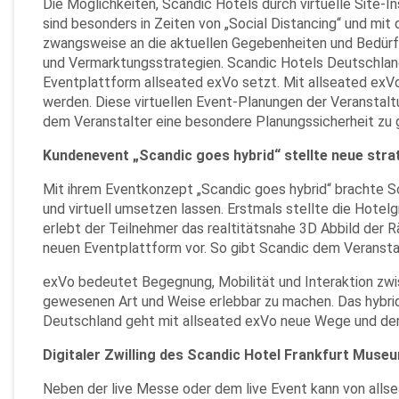
Die Möglichkeiten, Scandic Hotels durch virtuelle Site-
sind besonders in Zeiten von „Social Distancing“ und mit
zwangsweise an die aktuellen Gegebenheiten und Bedürfnis
und Vermarktungsstrategien. Scandic Hotels Deutschland 
Eventplattform allseated exVo setzt. Mit allseated exVo
werden. Diese virtuellen Event-Planungen der Veranstaltun
dem Veranstalter eine besondere Planungssicherheit zu ge
Kundenevent „Scandic goes hybrid“ stellte neue stra
Mit ihrem Eventkonzept „Scandic goes hybrid“ brachte Sc
und virtuell umsetzen lassen. Erstmals stellte die Hote
erlebt der Teilnehmer das realtitätsnahe 3D Abbild der R
neuen Eventplattform vor. So gibt Scandic dem Veranstalte
exVo bedeutet Begegnung, Mobilität und Interaktion zwis
gewesenen Art und Weise erlebbar zu machen. Das hybrid
Deutschland geht mit allseated exVo neue Wege und der M
Digitaler Zwilling des Scandic Hotel Frankfurt Museu
Neben der live Messe oder dem live Event kann von allsea