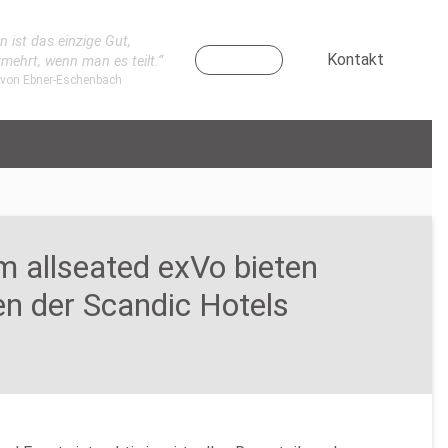
n ist das einzige Gut,
Kontakt
rmehrt, wenn man es teilt.“
 von Ebner-Eschenbach
m allseated exVo bieten
gen der Scandic Hotels