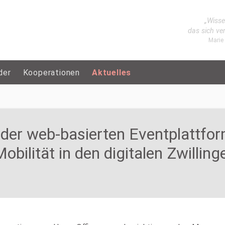
„Wisse
das sich ve
Marie
der
Kooperationen
Aktuelles
der web-basierten Eventplattfor
bilität in den digitalen Zwillin