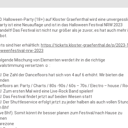
0. Halloween-Party (18+) auf Kloster Graefenthal wird eine unvergessl
arty ist eine Neuauflage und ist in das Halloween Festival NRW 2023
ndelt! Das Festival ist nicht nur größer als je zuvor; es hat auch mehr
bot.
ts sind hier erhältlich:
https://tickets.kloster-graefenthal.de/p/2023-
loweenfestival-nrw-2023
olgende Mischung von Elementen werdet ihr in die richtige
ivalstimmung versetzen ☺ :
: Die Zahl der Dancefloors hat sich von 4 auf 6 erhöht. Wir bieten die
enden
floors an: Party / Charts / 80s -90s / 60s – 70s / Electro – house / R
: Zum ersten Mal wird eine Live-Rock Band spielen!
: Das Festival findet jetzt auf beiden Wiesen statt
: Der Shuttleservice erfolgt jetzt zu jeder halben als auch vollen Stun
h Bhf
ve Bhf). Somit könnt ihr besser planen zum Festival/nach Hause zu
men
arezone