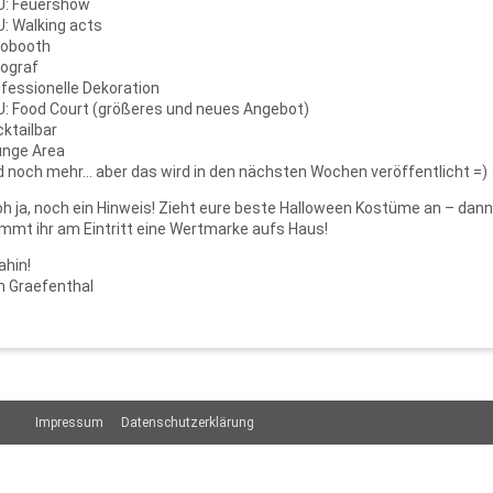
U: Feuershow
U: Walking acts
tobooth
tograf
fessionelle Dekoration
U: Food Court (größeres und neues Angebot)
ktailbar
unge Area
d noch mehr… aber das wird in den nächsten Wochen veröffentlicht =)
h ja, noch ein Hinweis! Zieht eure beste Halloween Kostüme an – dann
mmt ihr am Eintritt eine Wertmarke aufs Haus!
ahin!
 Graefenthal
Impressum
Datenschutzerklärung