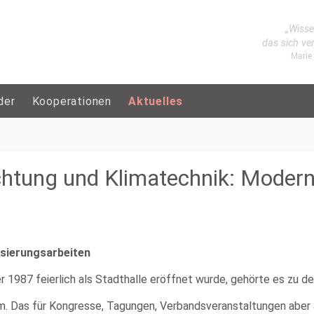
„Wisse
das sich ve
Marie
der
Kooperationen
Aktuelles
uchtung und Klimatechnik: Mode
isierungsarbeiten
1987 feierlich als Stadthalle eröffnet wurde, gehörte es zu 
um. Das für Kongresse, Tagungen, Verbandsveranstaltungen aber a