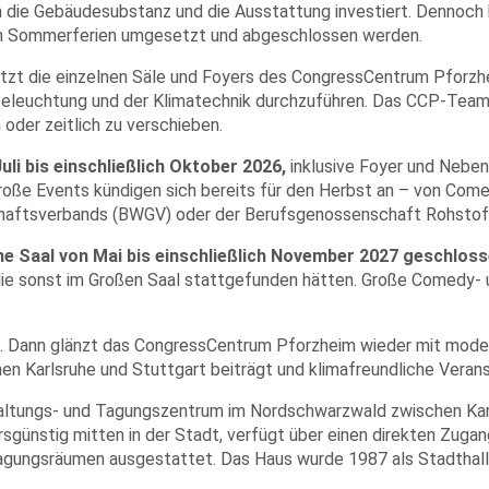
n die Gebäudesubstanz und die Ausstattung investiert. Dennoch 
en Sommerferien umgesetzt und abgeschlossen werden.
etzt die einzelnen Säle und Foyers des CongressCentrum Pforzh
eleuchtung und der Klimatechnik durchzuführen. Das CCP-Team 
oder zeitlich zu verschieben.
uli bis einschließlich Oktober 2026,
inklusive Foyer und Nebenr
roße Events kündigen sich bereits für den Herbst an – von Come
aftsverbands (BWGV) oder der Berufsgenossenschaft Rohstof
ine Saal von Mai bis einschließlich November 2027 geschlos
die sonst im Großen Saal stattgefunden hätten. Große Comedy- 
. Dann glänzt das CongressCentrum Pforzheim wieder mit modern
n Karlsruhe und Stuttgart beiträgt und klimafreundliche Veran
ltungs- und Tagungszentrum im Nordschwarzwald zwischen Karls
hrsgünstig mitten in der Stadt, verfügt über einen direkten Zug
agungsräumen ausgestattet. Das Haus wurde 1987 als Stadthalle