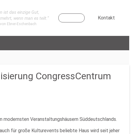
n ist das einzige Gut,
Kontakt
rmehrt, wenn man es teilt.“
 von Ebner-Eschenbach
rnisierung CongressCentrum
den modernsten Veranstaltungshäusern Süddeutschlands.
uch für große Kulturevents beliebte Haus wird seit jeher