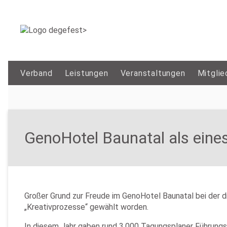
Verband
Leistungen
Veranstaltungen
Mitglie
GenoHotel Baunatal als eine
Großer Grund zur Freude im GenoHotel Baunatal bei der di
„Kreativprozesse“ gewählt worden.
In diesem Jahr gaben rund 3.000 Tagungsplaner Führungsk