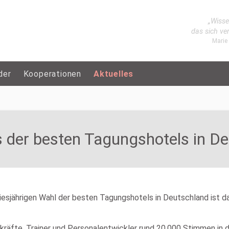
„Wisse
das sich ve
Marie
der
Kooperationen
Aktuelles
s der besten Tagungshotels in D
esjährigen Wahl der besten Tagungshotels in Deutschland ist da
räfte, Trainer und Personalentwickler rund 20.000 Stimmen in d