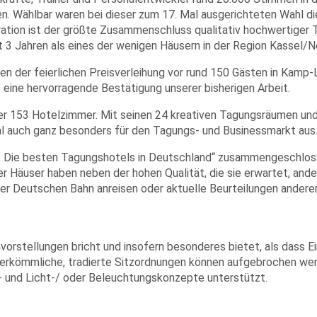
n. Wählbar waren bei dieser zum 17. Mal ausgerichteten Wahl
ion ist der größte Zusammenschluss qualitativ hochwertiger Ta
 3 Jahren als eines der wenigen Häusern in der Region Kassel/
n der feierlichen Preisverleihung vor rund 150 Gästen in Kamp-
s eine hervorragende Bestätigung unserer bisherigen Arbeit.
er 153 Hotelzimmer. Mit seinen 24 kreativen Tagungsräumen und
al auch ganz besonders für den Tagungs- und Businessmarkt aus
– Die besten Tagungshotels in Deutschland“ zusammengeschloss
Häuser haben neben der hohen Qualität, die sie erwartet, ander
der Deutschen Bahn anreisen oder aktuelle Beurteilungen andere
orstellungen bricht und insofern besonderes bietet, als dass E
 herkömmliche, tradierte Sitzordnungen können aufgebrochen we
- und Licht-/ oder Beleuchtungskonzepte unterstützt.