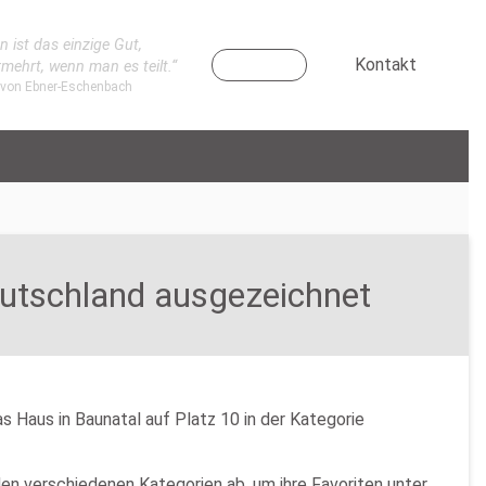
n ist das einzige Gut,
Kontakt
rmehrt, wenn man es teilt.“
 von Ebner-Eschenbach
eutschland ausgezeichnet
s Haus in Baunatal auf Platz 10 in der Kategorie
en verschiedenen Kategorien ab, um ihre Favoriten unter