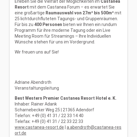
Erleben Sie die Vielfalt der Möglichkeiten im
Castanea
Resort
mit dem Castanea Forum – es erwartet Sie
eine großartige
Raumauswahl von 27m² bis 500m²
mit
25 lichtdurchfluteten Tagungs- und Gruppenräumen.
Für bis zu
400 Personen
bieten wir Ihnen ein rundum
Programm für ihre moderne Tagung oder ein Live
Meeting Room für Streamings – Ihre Individuellen
Wünsche stehen für uns im Vordergrund.
Wir freuen uns auf Sie!
Adriane Abendroth
Veranstaltungsleitung
Best Western Premier Castanea Resort Hotel e. K.
Inhaber: Rainer Adank
Scharnebecker Weg 25 | 21365 Adendorf
Telefon: +49 (0) 41 31 / 22 33 14 40
Telefax: +49 (0) 41 31 / 22 33 22 33
www.castanea-resort.de
|
a.abendroth@castanea-res
ort.de