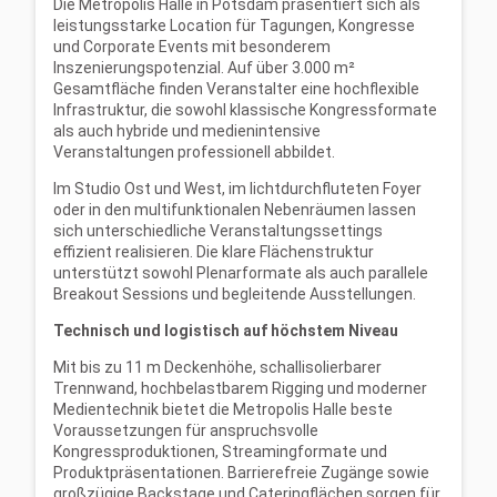
Die Metropolis Halle in Potsdam präsentiert sich als
leistungsstarke Location für Tagungen, Kongresse
und Corporate Events mit besonderem
Inszenierungspotenzial. Auf über 3.000 m²
Gesamtfläche finden Veranstalter eine hochflexible
Infrastruktur, die sowohl klassische Kongressformate
als auch hybride und medienintensive
Veranstaltungen professionell abbildet.
Im Studio Ost und West, im lichtdurchfluteten Foyer
oder in den multifunktionalen Nebenräumen lassen
sich unterschiedliche Veranstaltungssettings
effizient realisieren. Die klare Flächenstruktur
unterstützt sowohl Plenarformate als auch parallele
Breakout Sessions und begleitende Ausstellungen.
Technisch und logistisch auf höchstem Niveau
Mit bis zu 11 m Deckenhöhe, schallisolierbarer
Trennwand, hochbelastbarem Rigging und moderner
Medientechnik bietet die Metropolis Halle beste
Voraussetzungen für anspruchsvolle
Kongressproduktionen, Streamingformate und
Produktpräsentationen. Barrierefreie Zugänge sowie
großzügige Backstage und Cateringflächen sorgen für