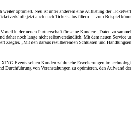
 weiter optimiert. Neu ist unter anderem eine Auflistung der Ticketve
ketverkäufe jetzt auch nach Ticketstatus filtern ― zum Beispiel könne
orteil in der neuen Partnerschaft für seine Kunden: „Daten zu sammeln
und daher noch lange nicht selbstverständlich. Mit dem neuen Service u
äutert Ziegler. „Mit den daraus resultierenden Schlüssen und Handlun
et XING Events seinen Kunden zahlreiche Erweiterungen im technolog
und Durchführung von Veranstaltungen zu optimieren, den Aufwand deut