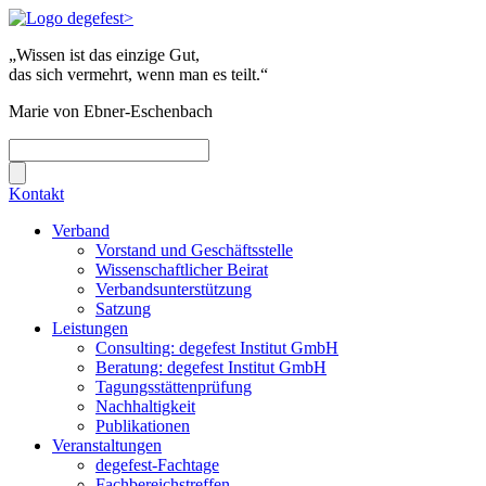
„Wissen ist das einzige Gut,
das sich vermehrt, wenn man es teilt.“
Marie von Ebner-Eschenbach
Kontakt
Verband
Vorstand und Geschäftsstelle
Wissenschaftlicher Beirat
Verbandsunterstützung
Satzung
Leistungen
Consulting: degefest Institut GmbH
Beratung: degefest Institut GmbH
Tagungsstättenprüfung
Nachhaltigkeit
Publikationen
Veranstaltungen
degefest-Fachtage
Fachbereichstreffen