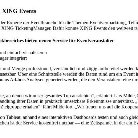
on XING Events
r Experte der Eventbranche für die Themen Eventvermarktung, Teiln
im XING TicketingManager. Dafür konnte XING Events den weltweit tät
kbereiches bieten neuen Service für Eventveranstalter
nd einfach visualisieren
ger integriert
 Art und Menge professionell, verständlich und zügig aufbereitet werd
insetzbar. Über eine Schnittstelle werden die Daten rund um ein Event 
aus Ad-hoc-Analysen generiert werden, die den Veranstaltern eine um
e, an denen wir unser gesamtes Tun ausrichten“, erläutert Lars Milde,
dlung ihrer Daten in praktisch umsetzbare Erkenntnisse unterstützt. 
 Zielgruppe erhalten“, fährt Milde fort. „Wir freuen uns auf die Koop
ableau anhand eines interaktiven Dashboards testen und auch gleich 
en ist der Service kostenfrei nutzbar ― eine Zeitspanne, in der ein 