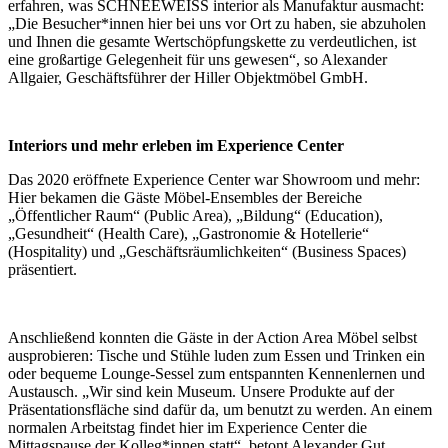
erfahren, was SCHNEEWEISS interior als Manufaktur ausmacht:
„Die Besucher*innen hier bei uns vor Ort zu haben, sie abzuholen
und Ihnen die gesamte Wertschöpfungskette zu verdeutlichen, ist
eine großartige Gelegenheit für uns gewesen“, so Alexander
Allgaier, Geschäftsführer der Hiller Objektmöbel GmbH.
Interiors und mehr erleben im Experience Center
Das 2020 eröffnete Experience Center war Showroom und mehr:
Hier bekamen die Gäste Möbel-Ensembles der Bereiche
„Öffentlicher Raum“ (Public Area), „Bildung“ (Education),
„Gesundheit“ (Health Care), „Gastronomie & Hotellerie“
(Hospitality) und „Geschäftsräumlichkeiten“ (Business Spaces)
präsentiert.
Anschließend konnten die Gäste in der Action Area Möbel selbst
ausprobieren: Tische und Stühle luden zum Essen und Trinken ein
oder bequeme Lounge-Sessel zum entspannten Kennenlernen und
Austausch. „Wir sind kein Museum. Unsere Produkte auf der
Präsentationsfläche sind dafür da, um benutzt zu werden. An einem
normalen Arbeitstag findet hier im Experience Center die
Mittagspause der Kolleg*innen statt“, betont Alexander Gut.