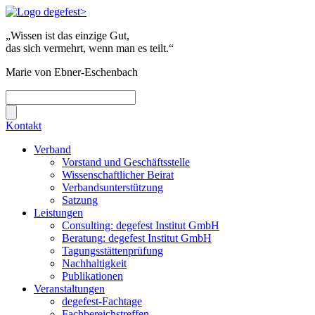
„Wissen ist das einzige Gut,
das sich vermehrt, wenn man es teilt.“
Marie von Ebner-Eschenbach
Kontakt
Verband
Vorstand und Geschäftsstelle
Wissenschaftlicher Beirat
Verbandsunterstützung
Satzung
Leistungen
Consulting: degefest Institut GmbH
Beratung: degefest Institut GmbH
Tagungsstättenprüfung
Nachhaltigkeit
Publikationen
Veranstaltungen
degefest-Fachtage
Fachbereichstreffen