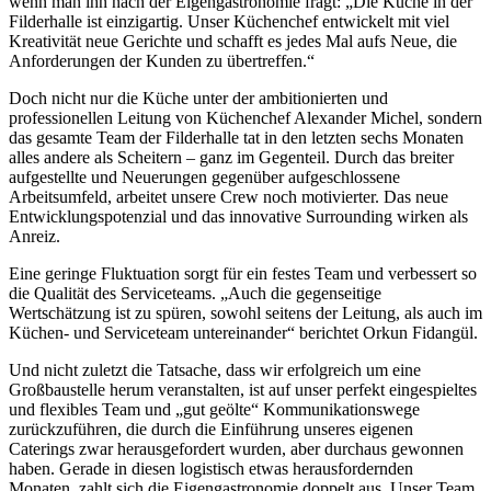
wenn man ihn nach der Eigengastronomie fragt: „Die Küche in der
Filderhalle ist einzigartig. Unser Küchenchef entwickelt mit viel
Kreativität neue Gerichte und schafft es jedes Mal aufs Neue, die
Anforderungen der Kunden zu übertreffen.“
Doch nicht nur die Küche unter der ambitionierten und
professionellen Leitung von Küchenchef Alexander Michel, sondern
das gesamte Team der Filderhalle tat in den letzten sechs Monaten
alles andere als Scheitern – ganz im Gegenteil. Durch das breiter
aufgestellte und Neuerungen gegenüber aufgeschlossene
Arbeitsumfeld, arbeitet unsere Crew noch motivierter. Das neue
Entwicklungspotenzial und das innovative Surrounding wirken als
Anreiz.
Eine geringe Fluktuation sorgt für ein festes Team und verbessert so
die Qualität des Serviceteams. „Auch die gegenseitige
Wertschätzung ist zu spüren, sowohl seitens der Leitung, als auch im
Küchen- und Serviceteam untereinander“ berichtet Orkun Fidangül.
Und nicht zuletzt die Tatsache, dass wir erfolgreich um eine
Großbaustelle herum veranstalten, ist auf unser perfekt eingespieltes
und flexibles Team und „gut geölte“ Kommunikationswege
zurückzuführen, die durch die Einführung unseres eigenen
Caterings zwar herausgefordert wurden, aber durchaus gewonnen
haben. Gerade in diesen logistisch etwas herausfordernden
Monaten, zahlt sich die Eigengastronomie doppelt aus. Unser Team