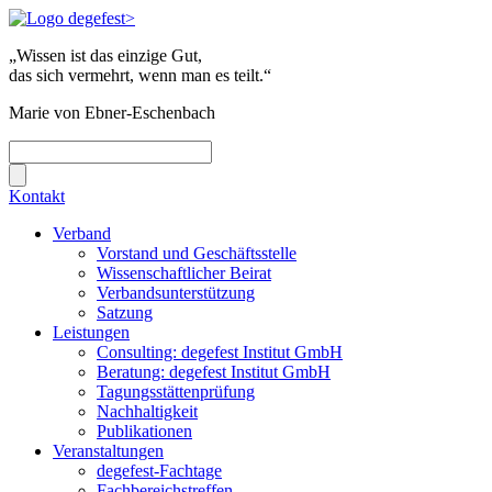
„Wissen ist das einzige Gut,
das sich vermehrt, wenn man es teilt.“
Marie von Ebner-Eschenbach
Kontakt
Verband
Vorstand und Geschäftsstelle
Wissenschaftlicher Beirat
Verbandsunterstützung
Satzung
Leistungen
Consulting: degefest Institut GmbH
Beratung: degefest Institut GmbH
Tagungsstättenprüfung
Nachhaltigkeit
Publikationen
Veranstaltungen
degefest-Fachtage
Fachbereichstreffen