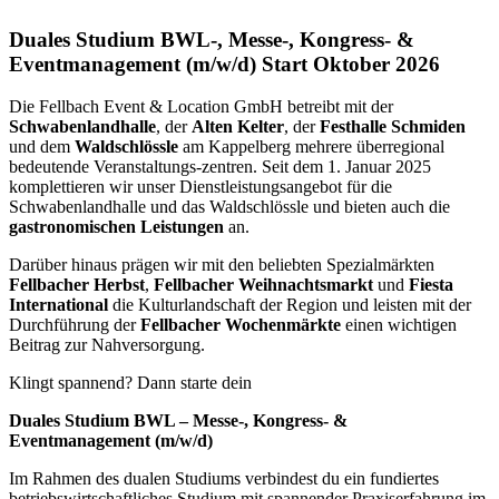
Duales Studium BWL-, Messe-, Kongress- &
Eventmanagement (m/w/d) Start Oktober 2026
Die Fellbach Event & Location GmbH betreibt mit der
Schwabenlandhalle
, der
Alten Kelter
, der
Festhalle Schmiden
und dem
Waldschlössle
am Kappelberg mehrere überregional
bedeutende Veranstaltungs-zentren. Seit dem 1. Januar 2025
komplettieren wir unser Dienstleistungsangebot für die
Schwabenlandhalle und das Waldschlössle und bieten auch die
gastronomischen Leistungen
an.
Darüber hinaus prägen wir mit den beliebten Spezialmärkten
Fellbacher Herbst
,
Fellbacher Weihnachtsmarkt
und
Fiesta
International
die Kulturlandschaft der Region und leisten mit der
Durchführung der
Fellbacher Wochenmärkte
einen wichtigen
Beitrag zur Nahversorgung.
Klingt spannend? Dann starte dein
Duales Studium BWL – Messe-, Kongress- &
Eventmanagement (m/w/d)
Im Rahmen des dualen Studiums verbindest du ein fundiertes
betriebswirtschaftliches Studium mit spannender Praxiserfahrung im