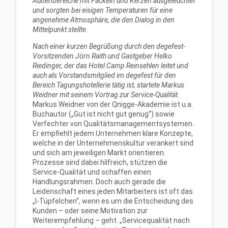
Außenbereiche mit Fackeln und Kerzen ausgeleuchtet
und sorgten bei eisigen Temperaturen für eine
angenehme Atmosphäre, die den Dialog in den
Mittelpunkt stellte.
Nach einer kurzen Begrüßung durch den degefest-
Vorsitzenden Jörn Raith und Gastgeber Helko
Riedinger, der das Hotel Camp Reinsehlen leitet und
auch als Vorstandsmitglied im degefest für den
Bereich Tagungshotellerie tätig ist, startete Markus
Weidner mit seinem Vortrag zur Service-Qualität.
Markus Weidner von der Qnigge-Akademie ist u.a.
Buchautor („Gut ist nicht gut genug“) sowie
Verfechter von Qualitätsmanagementsystemen.
Er empfiehlt jedem Unternehmen klare Konzepte,
welche in der Unternehmenskultur verankert sind
und sich am jeweiligen Markt orientieren.
Prozesse sind dabei hilfreich, stützen die
Service-Qualität und schaffen einen
Handlungsrahmen. Doch auch gerade die
Leidenschaft eines jeden Mitarbeiters ist oft das
„I-Tüpfelchen“, wenn es um die Entscheidung des
Kunden – oder seine Motivation zur
Weiterempfehlung – geht. „Servicequalität nach