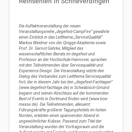
Reinsehlen in Schneverdingen
Die Auftaktveranstaltung der neuen
Veranstaltungsreihe „degefest-CampFire“ gewährte
einen Einblick in das Leitthema „ServiceQualität“.
Markus Weidner von der Qnigge-Akademie sowie
Prof. Dr. Gernot Gehrke, Mitglied des
wissenschaftlichen Beirats im degefest und
Professor an der Hochschule Hannover, sprachen
mit den Teilnehmenden über Servicequalität und
Experience Design. Die Veranstaltung setzte den
Dialog des Verbandes zum Leitthema Servicequalität
fort, der in diesem Jahr bei den „degefest-Fachtagen“
(www.degefest-fachtage.de) in Schwäbisch-Gmünd
begann und seinen Abschluss auf der kommenden
Best of Events in Dortmund finden wird (www.boe-
messe.de). Die Teilnehmenden, allesamt
Führungskräfte größerer Tagungshotels im hohen
Norden, erlebten einen spannenden Abend in
ungewöhnlicher Kulisse. Passend zum Titel der
Veranstaltung wurden der Vortragsraum und die